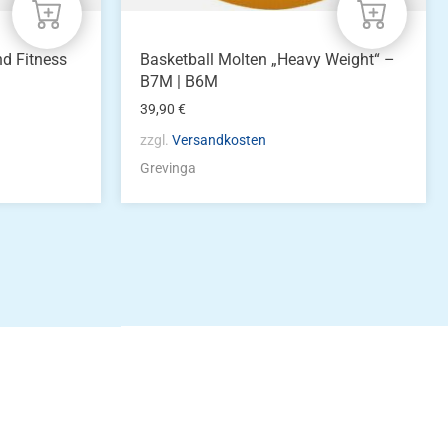
werden
nd Fitness
Basketball Molten „Heavy Weight“ –
B7M | B6M
39,90
€
zzgl.
Versandkosten
Grevinga
idung
nkonto