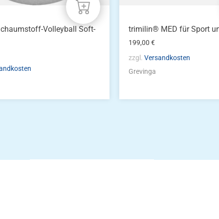
chaumstoff-Volleyball Soft-
trimilin® MED für Sport u
199,00
€
zzgl.
Versandkosten
andkosten
Grevinga
Die Vereinsbekle
g
Zum Kunde