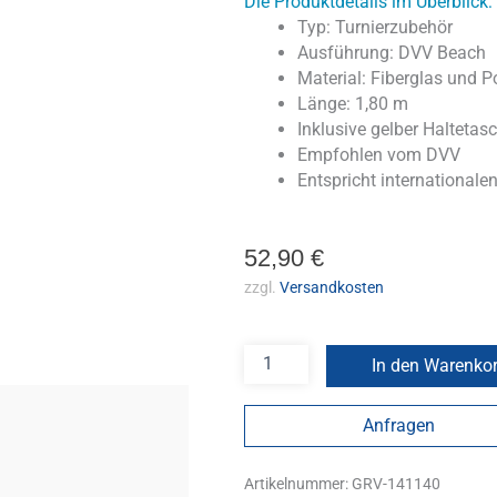
Die Produktdetails im Überblick:
Typ: Turnierzubehör
Ausführung: DVV Beach
Material: Fiberglas und P
Länge: 1,80 m
Inklusive gelber Haltetas
Empfohlen vom DVV
Entspricht internationalen
52,90
€
zzgl.
Versandkosten
In den Warenko
Anfragen
Artikelnummer:
GRV-141140