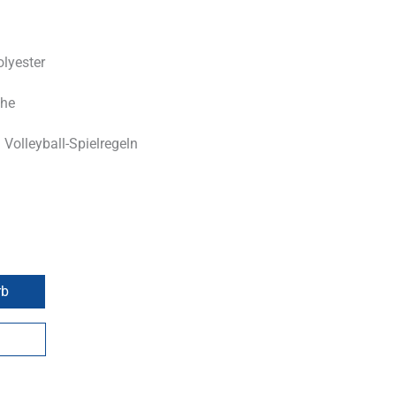
olyester
che
 Volleyball-Spielregeln
rb