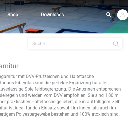
Suchen
Shop
Downloads
Products
search
rnitur
ngarnitur mit DVV-Prüfzeichen und Haltetasche
ur aus Fiberglas sind die perfekte Ergänzung für alle
 zuverlässige Spielfeldbegrenzung. Die Antennen entsprechen
Spielregeln und werden vom DVV empfohlen. Sie sind 1,80 m
er praktischen Haltetasche geliefert, die in auffälligem Gelb
itur ist ideal für den Einsatz sowohl im Innen- als auch im
ertigem Polyestergewebe bestehen und 100% atoxisch sind.