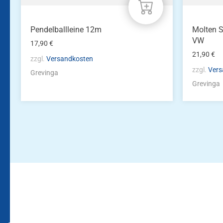
Pendelballleine 12m
Molten S
VW
17,90
€
21,90
€
zzgl.
Versandkosten
zzgl.
Vers
Grevinga
Grevinga
Bleiben Sie auf dem Laufenden!
Zur Newsletteranmeldun