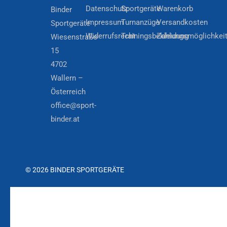
Datenschutz
Sportgeräte
Warenkorb
Binder
Impressum
Turnanzüge
Versandkosten
Sportgeräte
Widerrufsrecht
Trainingsbekleidung
Zahlungsmöglichkei
Wiesenstraße
15
4702
Wallern –
Österreich
office@sport-
binder.at
© 2026 BINDER SPORTGERÄTE