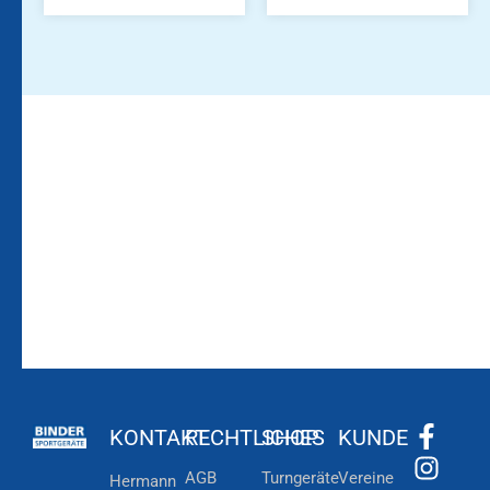
Bleiben Sie auf dem
Die Vereinsbekleidung
Laufenden!
Zum
Zur
Kundenkonto
Newsletteranmeldung
KONTAKT
RECHTLICHES
SHOP
KUNDE
AGB
Turngeräte
Vereine
Hermann