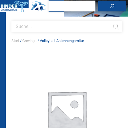
Zum
Suchen
Inhalt
springen
Products
search
Start
/
Grevinga
/ Volleyball-Antennengarnitur
Volleyball-
Antennengarnitur
Menge