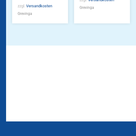
zzgl.
Versandkosten
Grevinga
Grevinga
Bleiben Sie auf dem
Die Vereinsbekleidung
Laufenden!
Zum
Zur
Kundenkonto
Newsletteranmeldung