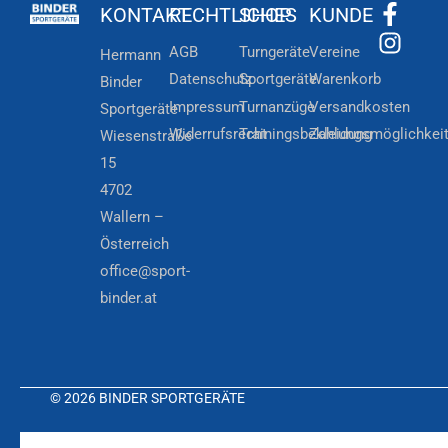
KONTAKT
RECHTLICHES
SHOP
KUNDE
AGB
Turngeräte
Vereine
Hermann
Datenschutz
Sportgeräte
Warenkorb
Binder
Impressum
Turnanzüge
Versandkosten
Sportgeräte
Widerrufsrecht
Trainingsbekleidung
Zahlungsmöglichkei
Wiesenstraße
15
4702
Wallern –
Österreich
office@sport-
binder.at
© 2026 BINDER SPORTGERÄTE