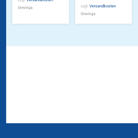
zzgl.
Versandkosten
Grevinga
Grevinga
Bleiben Sie auf dem
Die Vereinsbekleidung
Laufenden!
Zum
Zur
Kundenkonto
Newsletteranmeldung