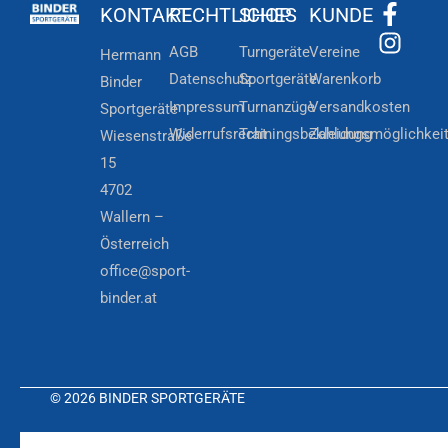
KONTAKT
RECHTLICHES
SHOP
KUNDE
AGB
Turngeräte
Vereine
Hermann
Datenschutz
Sportgeräte
Warenkorb
Binder
Impressum
Turnanzüge
Versandkosten
Sportgeräte
Widerrufsrecht
Trainingsbekleidung
Zahlungsmöglichkei
Wiesenstraße
15
4702
Wallern –
Österreich
office@sport-
binder.at
© 2026 BINDER SPORTGERÄTE