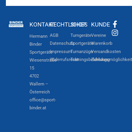
KONTAKT
RECHTLICHES
SHOP
KUNDE
AGB
Turngeräte
Vereine
Hermann
Datenschutz
Sportgeräte
Warenkorb
Binder
Impressum
Turnanzüge
Versandkosten
Sportgeräte
Widerrufsrecht
Trainingsbekleidung
Zahlungsmöglichkei
Wiesenstraße
15
4702
Wallern –
Österreich
office@sport-
binder.at