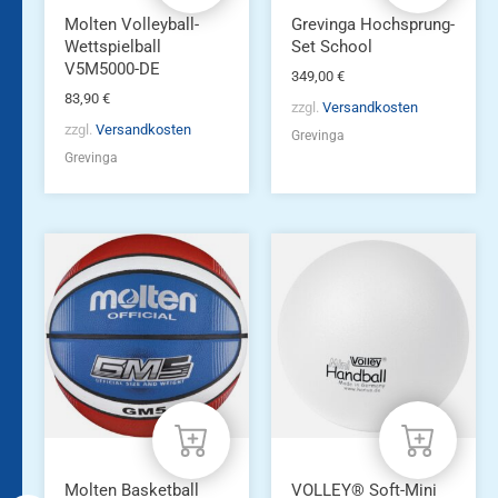
Molten Volleyball-
Grevinga Hochsprung-
Wettspielball
Set School
V5M5000-DE
349,00
€
83,90
€
zzgl.
Versandkosten
zzgl.
Versandkosten
Grevinga
Grevinga
Molten Basketball
VOLLEY® Soft-Mini