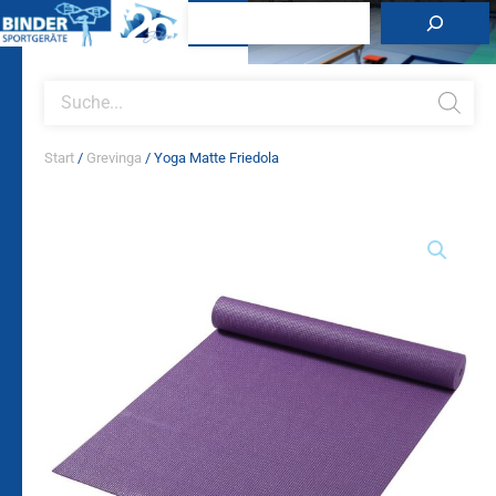
Zum
Suchen
Inhalt
springen
Products
search
Start
/
Grevinga
/ Yoga Matte Friedola
Yoga
Matte
Friedola
Menge