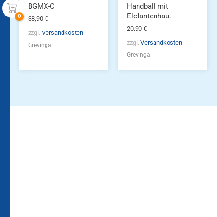
BGMX-C
Handball mit
Elefantenhaut
38,90
€
20,90
€
zzgl.
Versandkosten
zzgl.
Versandkosten
Grevinga
Grevinga
Bleiben Sie auf dem
Die Vereinsbekleidung
Laufenden!
Zum
Zur
Kundenkonto
Newsletteranmeldung