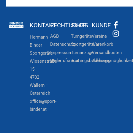
KONTAKT
RECHTLICHES
SHOP
KUNDE
AGB
Turngeräte
Vereine
Hermann
Datenschutz
Sportgeräte
Warenkorb
Binder
Impressum
Turnanzüge
Versandkosten
Sportgeräte
Widerrufsrecht
Trainingsbekleidung
Zahlungsmöglichkei
Wiesenstraße
15
4702
Wallern –
Österreich
office@sport-
binder.at