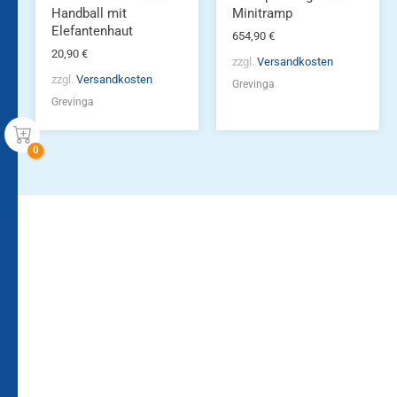
Handball mit
Minitramp
Elefantenhaut
654,90
€
20,90
€
zzgl.
Versandkosten
zzgl.
Versandkosten
Grevinga
Grevinga
Bleiben Sie auf dem
Die Vereinsbekleidung
Laufenden!
Zum
Zur
Kundenkonto
Newsletteranmeldung