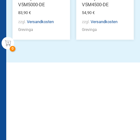
V5M5000-DE
V5M4500-DE
83,90
€
54,90
€
zzgl.
Versandkosten
zzgl.
Versandkosten
Grevinga
Grevinga
Bleiben Sie auf dem
Die Vereinsbekleidung
Laufenden!
Zum
Zur
Kundenkonto
Newsletteranmeldung