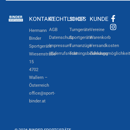
KONTAKT
RECHTLICHES
SHOP
KUNDE
AGB
Turngeräte
Vereine
Hermann
Datenschutz
Sportgeräte
Warenkorb
Binder
Impressum
Turnanzüge
Versandkosten
Sportgeräte
Widerrufsrecht
Trainingsbekleidung
Zahlungsmöglichkei
Wiesenstraße
15
4702
Wallern –
Österreich
office@sport-
binder.at
© 2026 BINDER SPORTGERÄTE