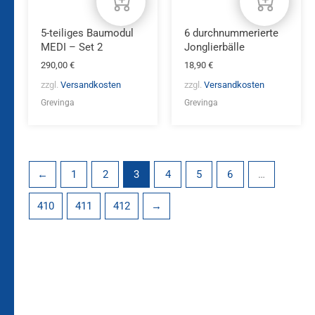
5-teiliges Baumodul
6 durchnummerierte
MEDI – Set 2
Jonglierbälle
290,00
€
18,90
€
zzgl.
Versandkosten
zzgl.
Versandkosten
Grevinga
Grevinga
←
1
2
3
4
5
6
…
410
411
412
→