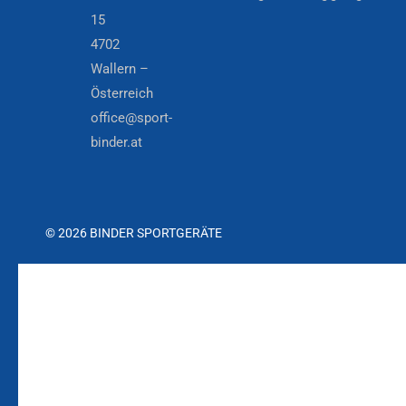
15
4702
Wallern –
Österreich
office@sport-
binder.at
© 2026 BINDER SPORTGERÄTE