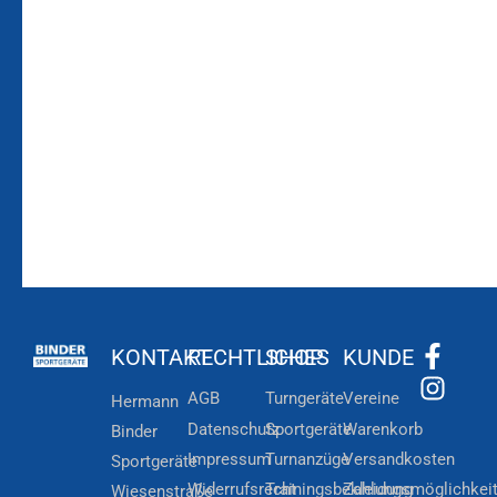
Bleiben Sie auf dem
Die Vereinsbekleidung
Laufenden!
Zum
Zur
Kundenkonto
Newsletteranmeldung
KONTAKT
RECHTLICHES
SHOP
KUNDE
AGB
Turngeräte
Vereine
Hermann
Datenschutz
Sportgeräte
Warenkorb
Binder
Impressum
Turnanzüge
Versandkosten
Sportgeräte
Widerrufsrecht
Trainingsbekleidung
Zahlungsmöglichkei
Wiesenstraße