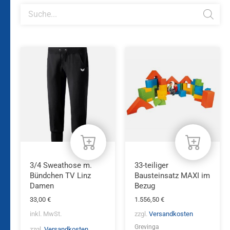
Products
search
Dieses
Produkt
weist
mehrere
Varianten
auf.
Die
Optionen
können
auf
der
Produktseite
3/4 Sweathose m.
33-teiliger
gewählt
Bündchen TV Linz
Bausteinsatz MAXI im
werden
Damen
Bezug
33,00
€
1.556,50
€
inkl. MwSt.
zzgl.
Versandkosten
Grevinga
zzgl.
Versandkosten