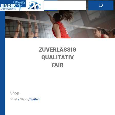
Zum
Suchen
Inhalt
springen
ZUVERLÄSSIG
QUALITATIV
FAIR
Shop
Start
/
Shop
/ Seite 3