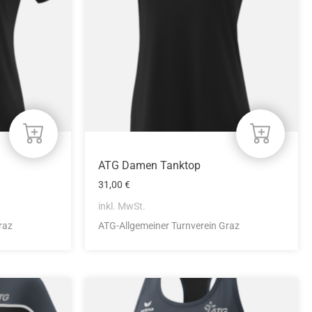
auf.
Die
Optionen
können
auf
der
Produktseite
gewählt
werden
ATG Damen Tanktop
31,00
€
inkl. MwSt.
raz
ATG-Allgemeiner Turnverein Graz
Dieses
Produkt