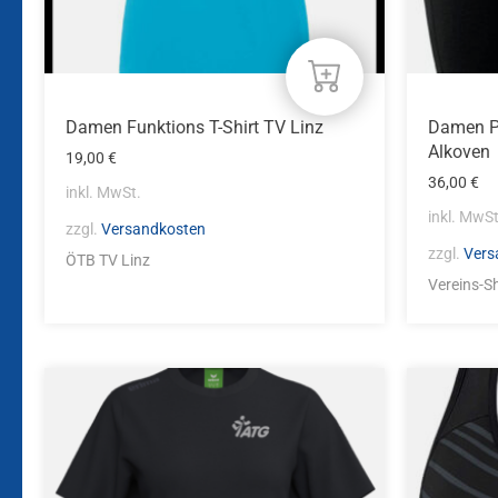
Produktseite
Produkts
gewählt
gewählt
werden
werden
Damen Funktions T-Shirt TV Linz
Damen P
Alkoven
19,00
€
36,00
€
inkl. MwSt.
inkl. MwSt
zzgl.
Versandkosten
zzgl.
Vers
ÖTB TV Linz
Vereins-S
Dieses
Dieses
Produkt
Produkt
weist
weist
mehrere
mehrere
Varianten
Variante