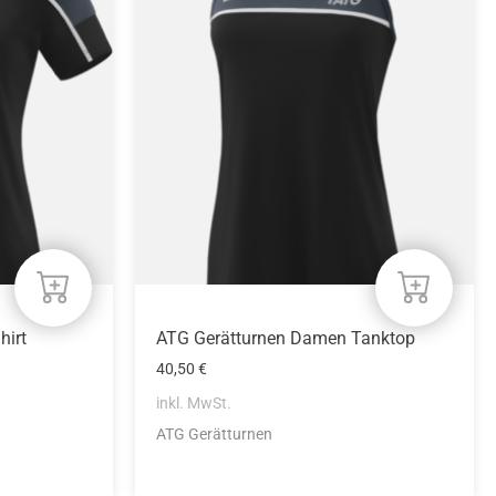
weist
mehrere
Varianten
auf.
Die
Optionen
können
auf
der
Produktseite
gewählt
werden
hirt
ATG Gerätturnen Damen Tanktop
40,50
€
inkl. MwSt.
ATG Gerätturnen