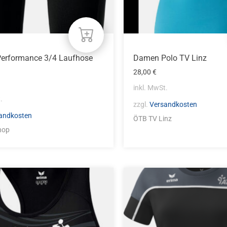
eite
Produktseite
gewählt
werden
erformance 3/4 Laufhose
Damen Polo TV Linz
28,00
€
inkl. MwSt.
.
zzgl.
Versandkosten
andkosten
ÖTB TV Linz
hop
Dieses
Produkt
weist
mehrere
n
Varianten