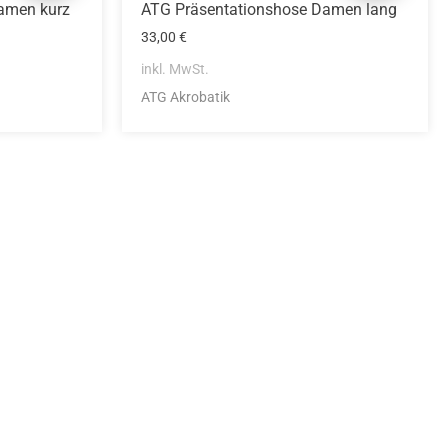
amen kurz
ATG Präsentationshose Damen lang
33,00
€
inkl. MwSt.
ATG Akrobatik
idung
nkonto