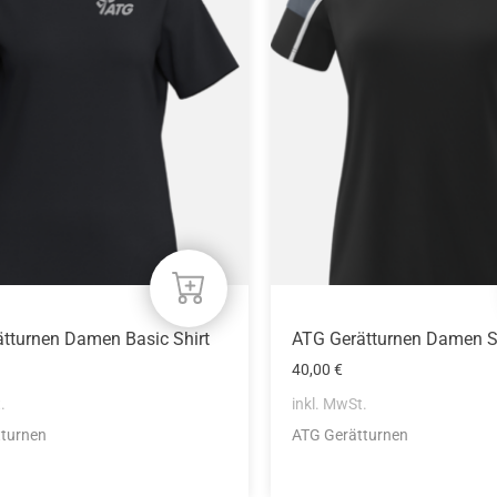
weist
mehrere
n
Varianten
auf.
Die
n
Optionen
können
auf
der
eite
Produktseite
gewählt
werden
tturnen Damen Basic Shirt
ATG Gerätturnen Damen S
40,00
€
.
inkl. MwSt.
tturnen
ATG Gerätturnen