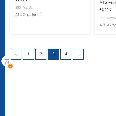
ATG Prä
inkl. MwSt.
33,00
€
ATG Gerätturnen
inkl. MwSt
ATG Akrob
←
1
2
3
4
→
Bleiben Sie auf dem Laufenden!
Zur Newsletteranmeldun