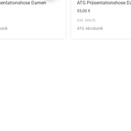
sentationshose Damen
ATG Präsentationshose D
33,00
€
.
inkl. MwSt.
atik
ATG Akrobatik
Die Vereinsbekle
g
Zum Kunde