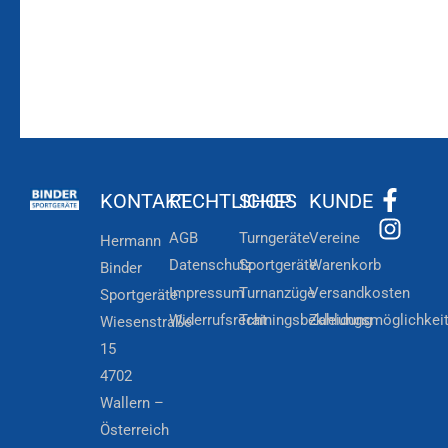
KONTAKT
RECHTLICHES
SHOP
KUNDE
AGB
Turngeräte
Vereine
Hermann
Datenschutz
Sportgeräte
Warenkorb
Binder
Impressum
Turnanzüge
Versandkosten
Sportgeräte
Widerrufsrecht
Trainingsbekleidung
Zahlungsmöglichkei
Wiesenstraße
15
4702
Wallern –
Österreich