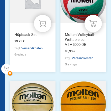
Hüpfsack Set
Molten Volleyball-
Wettspielball
99,95
€
V5M5000-DE
zzgl.
Versandkosten
83,90
€
Grevinga
zzgl.
Versandkosten
Grevinga
Dieses
Produkt
weist
mehrere
Varianten
auf.