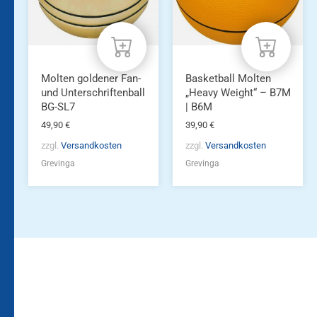
Die
Optionen
können
auf
der
Produktseite
Molten goldener Fan-
Basketball Molten
gewählt
und Unterschriftenball
„Heavy Weight“ – B7M
werden
BG-SL7
| B6M
49,90
€
39,90
€
zzgl.
Versandkosten
zzgl.
Versandkosten
Grevinga
Grevinga
Bleiben Sie auf dem
Die Vereinsbekleidung
Laufenden!
Zum
Zur
Kundenkonto
Newsletteranmeldung