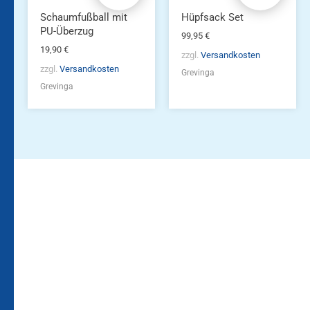
Schaumfußball mit
Hüpfsack Set
PU-Überzug
99,95
€
19,90
€
zzgl.
Versandkosten
zzgl.
Versandkosten
Grevinga
Grevinga
Bleiben Sie auf dem
Die Vereinsbekleidung
Laufenden!
Zum
Zur
Kundenkonto
Newsletteranmeldung