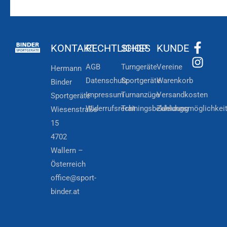
KONTAKT
RECHTLICHES
SHOP
KUNDE
AGB
Turngeräte
Vereine
Hermann
Datenschutz
Sportgeräte
Warenkorb
Binder
Impressum
Turnanzüge
Versandkosten
Sportgeräte
Widerrufsrecht
Trainingsbekleidung
Zahlungsmöglichkei
Wiesenstraße
15
4702
Wallern –
Österreich
office@sport-
binder.at