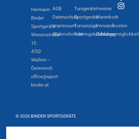
AGB
Turngeräte
Vereine
Hermann
Datenschutz
Sportgeräte
Warenkorb
Binder
Impressum
Turnanzüge
Versandkosten
Sportgeräte
Widerrufsrecht
Trainingsbekleidung
Zahlungsmöglichkei
Wiesenstraße
15
4702
Wallern –
Österreich
office@sport-
binder.at
© 2026 BINDER SPORTGERÄTE