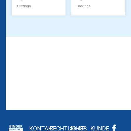
Grevinga
Grevinga
Bleiben Sie auf dem
Die Vereinsbekleidung
Laufenden!
Zum
Zur
Kundenkonto
Newsletteranmeldung
KONTAKT
RECHTLICHES
SHOP
KUNDE