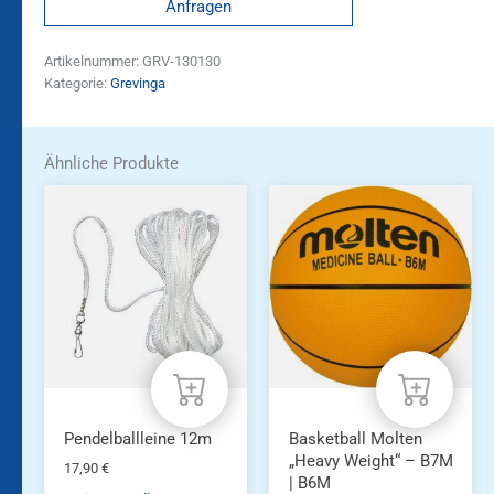
Anfragen
Artikelnummer:
GRV-130130
Kategorie:
Grevinga
Ähnliche Produkte
Dieses
Produkt
weist
mehrere
Varianten
auf.
Die
Optionen
können
auf
der
Produktseite
Pendelballleine 12m
Basketball Molten
gewählt
„Heavy Weight“ – B7M
17,90
€
werden
| B6M