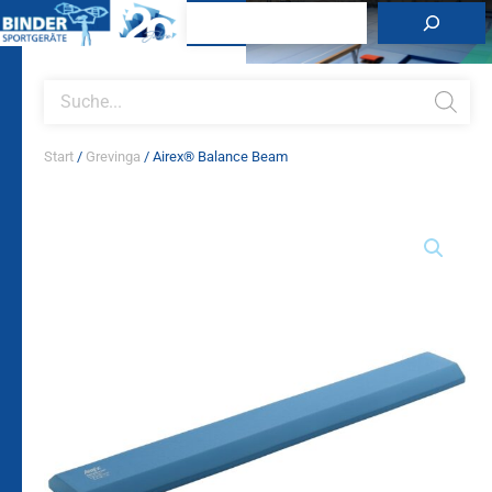
Zum
Suchen
Inhalt
springen
Products
search
Start
/
Grevinga
/ Airex® Balance Beam
Airex®
Balance
Beam
Menge