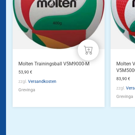
Molten Trainingsball V5M9000-M
Molten V
V5M500
53,90
€
83,90
€
zzgl.
Versandkosten
zzgl.
Vers
Grevinga
Grevinga