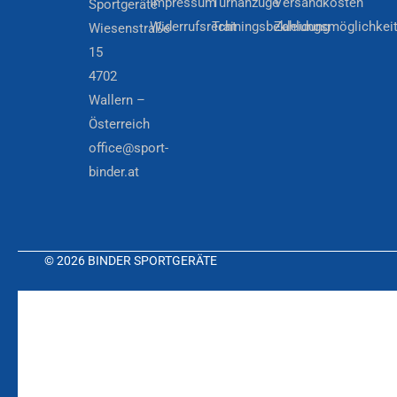
Impressum
Turnanzüge
Versandkosten
Sportgeräte
Widerrufsrecht
Trainingsbekleidung
Zahlungsmöglichkei
Wiesenstraße
15
4702
Wallern –
Österreich
office@sport-
binder.at
© 2026 BINDER SPORTGERÄTE