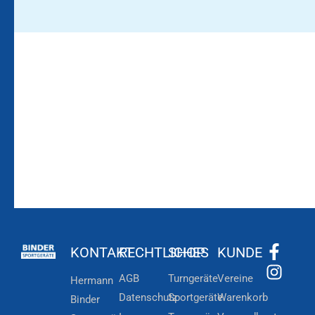
Bleiben Sie auf dem
Die Vereinsbekleidung
Laufenden!
Zum
Zur
Kundenkonto
Newsletteranmeldung
KONTAKT
RECHTLICHES
SHOP
KUNDE
AGB
Turngeräte
Vereine
Hermann
Datenschutz
Sportgeräte
Warenkorb
Binder