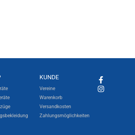
P
KUNDE
räte
Vereine
eräte
Warenkorb
nzüge
Versandkosten
ngsbekleidung
Zahlungsmöglichkeiten