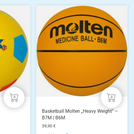
Dieses
Produkt
weist
mehrere
Varianten
auf.
Die
Optionen
können
auf
der
Produktseite
gewählt
werden
h
Basketball Molten „Heavy Weight“ –
B7M | B6M
39,90
€