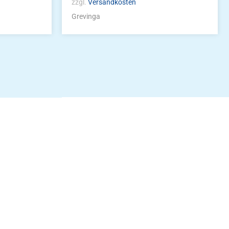
zzgl.
Versandkosten
Grevinga
idung
nkonto