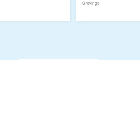
Grevinga
Die Vereinsbekle
g
Zum Kunde