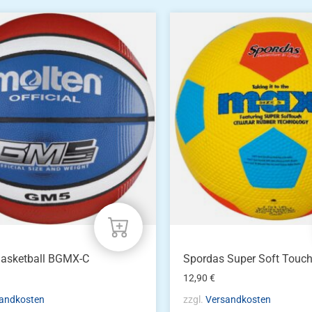
Basketball BGMX-C
Spordas Super Soft Touc
12,90
€
andkosten
zzgl.
Versandkosten