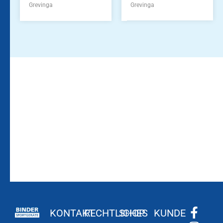
Grevinga
Grevinga
Bleiben Sie auf dem
Die Vereinsbekleidung
Laufenden!
Zum
Zur
Kundenkonto
Newsletteranmeldung
KONTAKT
RECHTLICHES
SHOP
KUNDE