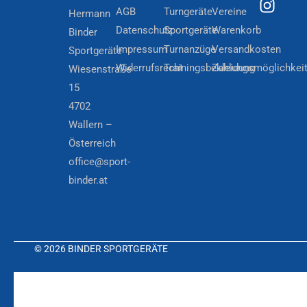
AGB
Turngeräte
Vereine
Hermann
Datenschutz
Sportgeräte
Warenkorb
Binder
Impressum
Turnanzüge
Versandkosten
Sportgeräte
Widerrufsrecht
Trainingsbekleidung
Zahlungsmöglichkei
Wiesenstraße
15
4702
Wallern –
Österreich
office@sport-
binder.at
© 2026 BINDER SPORTGERÄTE