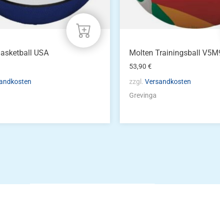
asketball USA
Molten Trainingsball V5
53,90
€
andkosten
zzgl.
Versandkosten
Grevinga
Die Vereinsbekle
g
Zum Kunde