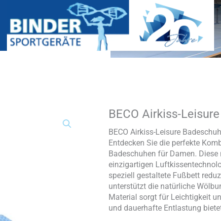
BECO Airkiss-Leisu
BECO
Airkiss-
Leisure
BECO Airkiss-Leisure Badeschuh 
Badeschuhe
Entdecken Sie die perfekte Komb
Damen
Badeschuhen für Damen. Diese 
Menge
einzigartigen Luftkissentechnol
speziell gestaltete Fußbett redu
unterstützt die natürliche Wölbu
Material sorgt für Leichtigkeit
und dauerhafte Entlastung bietet