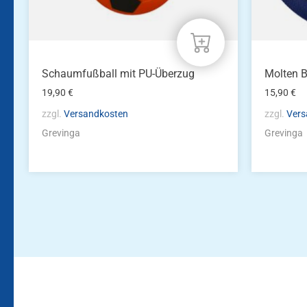
Schaumfußball mit PU-Überzug
Molten B
19,90
€
15,90
€
zzgl.
Versandkosten
zzgl.
Vers
Grevinga
Grevinga
Bleiben Sie auf dem Laufenden!
Zur Newsletteranmeldun