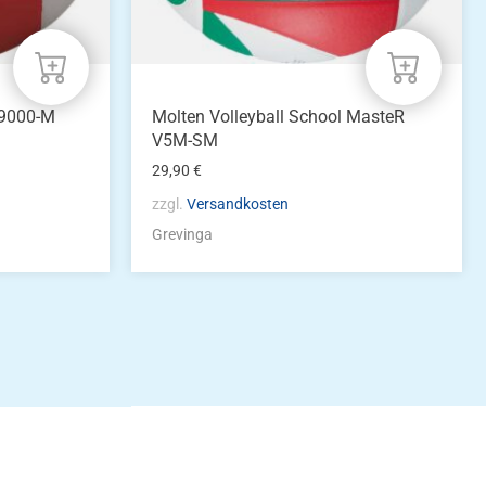
M9000-M
Molten Volleyball School MasteR
V5M-SM
29,90
€
zzgl.
Versandkosten
Grevinga
idung
nkonto