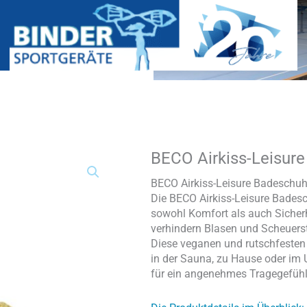
BECO Airkiss-Leisur
BECO
Airkiss-
Leisure
BECO Airkiss-Leisure Badeschuhe
Badeschuhe
Die BECO Airkiss-Leisure Badesc
Herren
sowohl Komfort als auch Sicherhe
Menge
verhindern Blasen und Scheuerst
Diese veganen und rutschfesten
in der Sauna, zu Hause oder im 
für ein angenehmes Tragegefühl