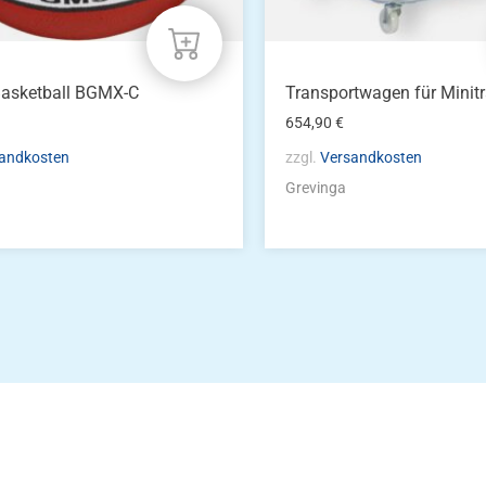
Basketball BGMX-C
Transportwagen für Mini
654,90
€
andkosten
zzgl.
Versandkosten
Grevinga
Die Vereinsbekle
g
Zum Kunde