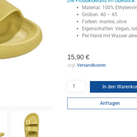
Die Produktdetails im Überblick:
Material: 100% Ethylenvin
Größen: 40 – 45
Farben: marine, olive
Eigenschaften: Vegan, ru
Per Hand mit Wasser ab
15,90
€
zzgl.
Versandkosten
In den Warenko
Anfragen