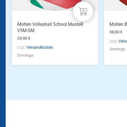
Molten Volleyball School MasteR
Molten 
V5M-SM
38,90
€
29,90
€
zzgl.
Vers
zzgl.
Versandkosten
Grevinga
Grevinga
Bleiben Sie auf dem Laufenden!
Zur Newsletteranmeldun