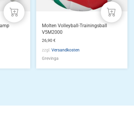
tramp
Molten Volleyball-Trainingsball
V5M2000
26,90
€
zzgl.
Versandkosten
Grevinga
idung
nkonto