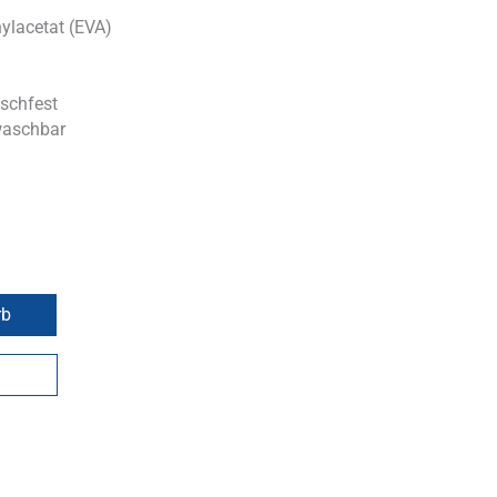
ylacetat (EVA)
tschfest
waschbar
rb