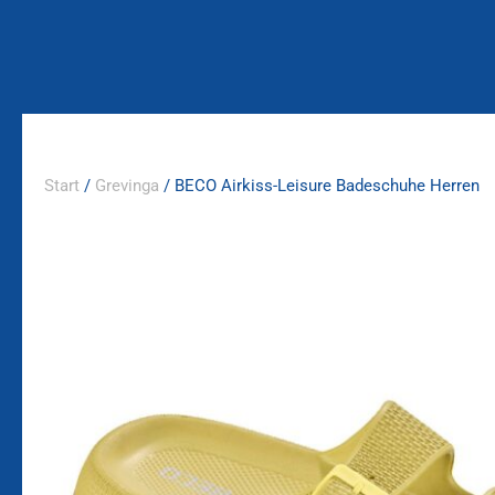
Zum
Inhalt
springen
Start
/
Grevinga
/ BECO Airkiss-Leisure Badeschuhe Herren