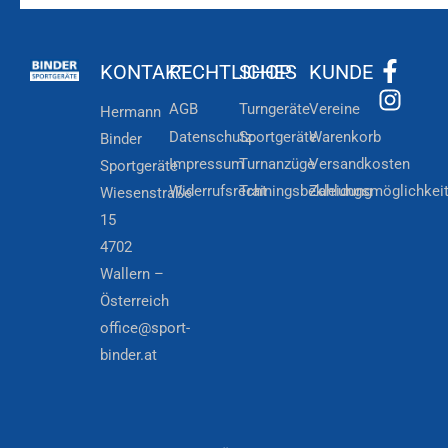
KONTAKT
RECHTLICHES
SHOP
KUNDE
AGB
Turngeräte
Vereine
Hermann
Datenschutz
Sportgeräte
Warenkorb
Binder
Impressum
Turnanzüge
Versandkosten
Sportgeräte
Widerrufsrecht
Trainingsbekleidung
Zahlungsmöglichkei
Wiesenstraße
15
4702
Wallern –
Österreich
office@sport-
binder.at