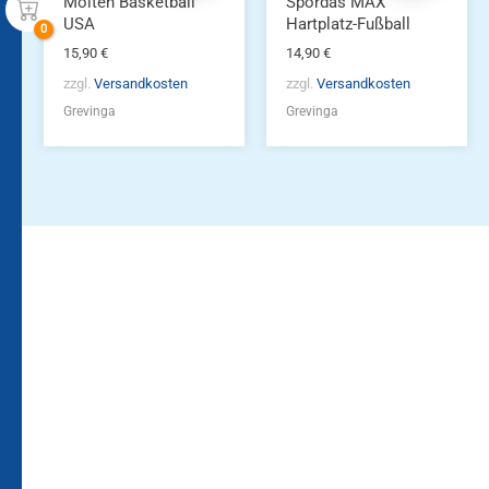
Molten Basketball
Spordas MAX
USA
Hartplatz-Fußball
15,90
€
14,90
€
zzgl.
Versandkosten
zzgl.
Versandkosten
Grevinga
Grevinga
Bleiben Sie auf dem
Die Vereinsbekleidung
Laufenden!
Zum
Zur
Kundenkonto
Newsletteranmeldung