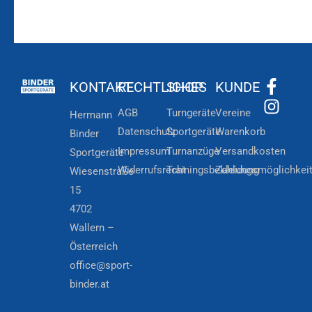
KONTAKT
RECHTLICHES
SHOP
KUNDE
AGB
Turngeräte
Vereine
Hermann
Datenschutz
Sportgeräte
Warenkorb
Binder
Impressum
Turnanzüge
Versandkosten
Sportgeräte
Widerrufsrecht
Trainingsbekleidung
Zahlungsmöglichkei
Wiesenstraße
15
4702
Wallern –
Österreich
office@sport-
binder.at