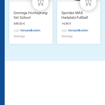
Grevinga Hochsprung-
Spordas MAX
Set School
Hartplatz-Fußball
349,00
€
14,90
€
zzgl.
Versandkosten
zzgl.
Versandkosten
Grevinga
Grevinga
Bleiben Sie auf dem
Die Vereinsbekleidung
Laufenden!
Zum
Zur
Kundenkonto
Newsletteranmeldung