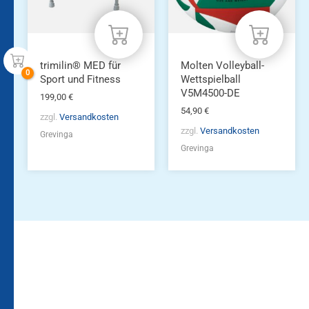
trimilin® MED für
Molten Volleyball-
Sport und Fitness
Wettspielball
V5M4500-DE
199,00
€
54,90
€
zzgl.
Versandkosten
zzgl.
Versandkosten
Grevinga
Grevinga
Bleiben Sie auf dem
Die Vereinsbekleidung
Laufenden!
Zum
Zur
Kundenkonto
Newsletteranmeldung