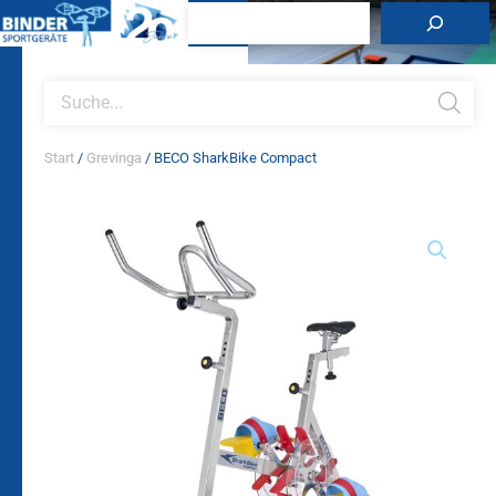
Zum
Suchen
Inhalt
springen
Products
search
Start
/
Grevinga
/ BECO SharkBike Compact
BECO
SharkBike
Compact
Menge