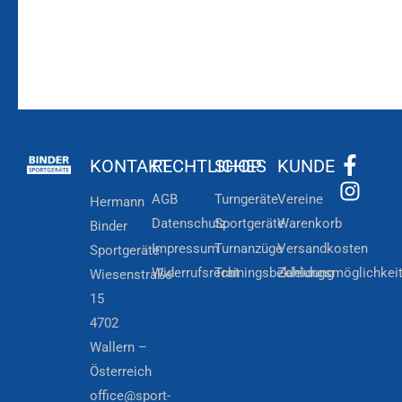
KONTAKT
RECHTLICHES
SHOP
KUNDE
AGB
Turngeräte
Vereine
Hermann
Datenschutz
Sportgeräte
Warenkorb
Binder
Impressum
Turnanzüge
Versandkosten
Sportgeräte
Widerrufsrecht
Trainingsbekleidung
Zahlungsmöglichkei
Wiesenstraße
15
4702
Wallern –
Österreich
office@sport-