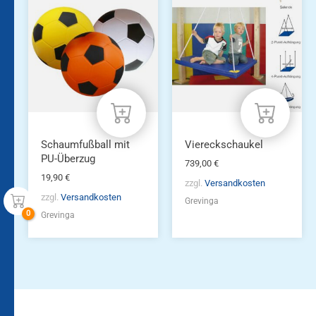
Schaumfußball mit
Viereckschaukel
PU-Überzug
739,00
€
19,90
€
zzgl.
Versandkosten
zzgl.
Versandkosten
Grevinga
Grevinga
Bleiben Sie auf dem
Die Vereinsbekleidung
Laufenden!