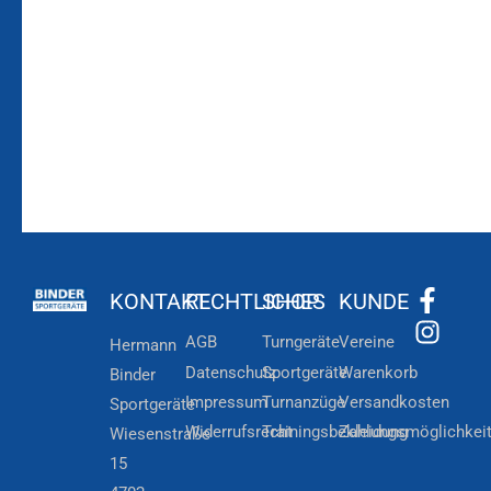
Zum
Zur
Kundenkonto
Newsletteranmeldung
KONTAKT
RECHTLICHES
SHOP
KUNDE
AGB
Turngeräte
Vereine
Hermann
Datenschutz
Sportgeräte
Warenkorb
Binder
Impressum
Turnanzüge
Versandkosten
Sportgeräte
Widerrufsrecht
Trainingsbekleidung
Zahlungsmöglichkei
Wiesenstraße
15