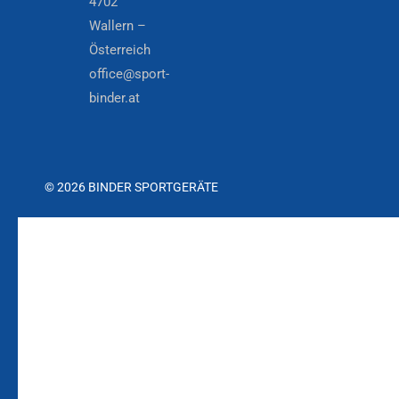
4702
Wallern –
Österreich
office@sport-
binder.at
© 2026 BINDER SPORTGERÄTE