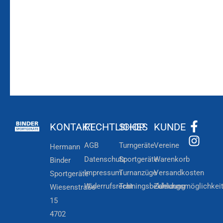
Zur
Kundenkonto
Newsletteranmeldung
KONTAKT
RECHTLICHES
SHOP
KUNDE
AGB
Turngeräte
Vereine
Hermann
Datenschutz
Sportgeräte
Warenkorb
Binder
Impressum
Turnanzüge
Versandkosten
Sportgeräte
Widerrufsrecht
Trainingsbekleidung
Zahlungsmöglichkei
Wiesenstraße
15
4702