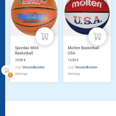
Spordas MAX
Molten Basketball
Basketball
USA
19,90
€
15,90
€
zzgl.
Versandkosten
zzgl.
Versandkosten
Grevinga
Grevinga
Bleiben Sie auf dem
Die Vereinsbekleidung
Laufenden!
Zum