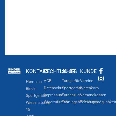
Zum
Zur
Kundenkonto
Newsletteranmeldung
KONTAKT
RECHTLICHES
SHOP
KUNDE
AGB
Turngeräte
Vereine
Hermann
Datenschutz
Sportgeräte
Warenkorb
Binder
Impressum
Turnanzüge
Versandkosten
Sportgeräte
Widerrufsrecht
Trainingsbekleidung
Zahlungsmöglichkei
Wiesenstraße
15