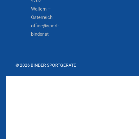
4702
Wallern –
Österreich
office@sport-
binder.at
© 2026 BINDER SPORTGERÄTE