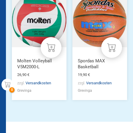
Molten Volleyball
Spordas MAX
V5M2000-L
Basketball
26,90
€
19,90
€
zzgl.
Versandkosten
zzgl.
Versandkosten
Grevinga
Grevinga
Bleiben Sie auf dem
Die Vereinsbekleidung
Laufenden!