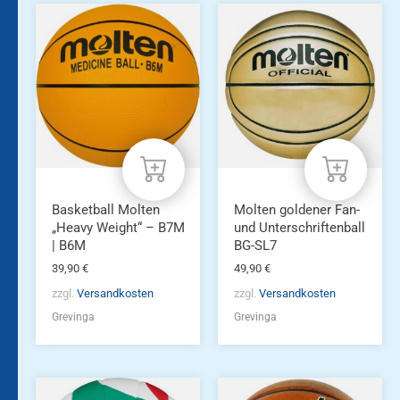
Dieses
Produkt
weist
mehrere
Varianten
auf.
Die
Optionen
können
auf
der
Produktseite
Basketball Molten
Molten goldener Fan-
gewählt
„Heavy Weight“ – B7M
und Unterschriftenball
werden
| B6M
BG-SL7
39,90
€
49,90
€
zzgl.
Versandkosten
zzgl.
Versandkosten
Grevinga
Grevinga