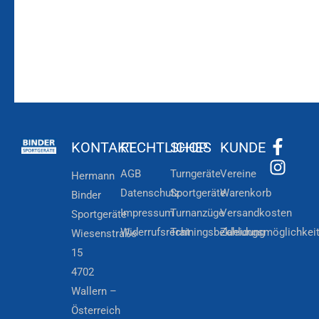
KONTAKT
RECHTLICHES
SHOP
KUNDE
AGB
Turngeräte
Vereine
Hermann
Datenschutz
Sportgeräte
Warenkorb
Binder
Impressum
Turnanzüge
Versandkosten
Sportgeräte
Widerrufsrecht
Trainingsbekleidung
Zahlungsmöglichkei
Wiesenstraße
15
4702
Wallern –
Österreich