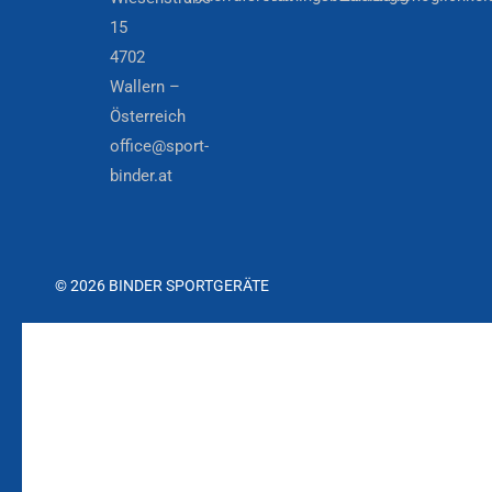
15
4702
Wallern –
Österreich
office@sport-
binder.at
© 2026 BINDER SPORTGERÄTE