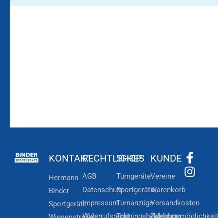
Bleiben Sie auf dem
Die Vereinsbekleidung
Laufenden!
Zum
Zur
Kundenkonto
Newsletteranmeldung
KONTAKT
RECHTLICHES
SHOP
KUNDE
AGB
Turngeräte
Vereine
Hermann
Datenschutz
Sportgeräte
Warenkorb
Binder
Impressum
Turnanzüge
Versandkosten
Sportgeräte
Widerrufsrecht
Trainingsbekleidung
Zahlungsmöglichkei
Wiesenstraße