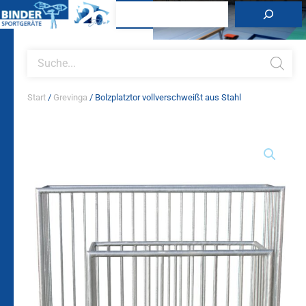
Zum
Suchen
Inhalt
springen
Products
search
Start
/
Grevinga
/ Bolzplatztor vollverschweißt aus Stahl
Bolzplatztor
vollverschweißt
aus
Stahl
Menge