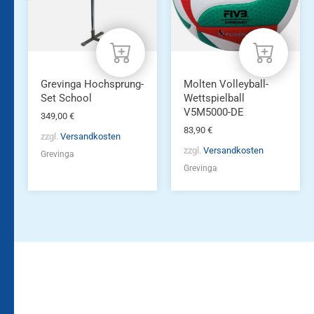
Grevinga Hochsprung-
Molten Volleyball-
Set School
Wettspielball
V5M5000-DE
349,00
€
83,90
€
zzgl.
Versandkosten
zzgl.
Versandkosten
Grevinga
Grevinga
Bleiben Sie auf dem
Die Vereinsbekleidung
Laufenden!
Zum
Zur
Kundenkonto
Newsletteranmeldung