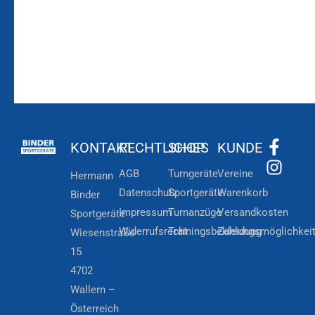
KONTAKT
RECHTLICHES
SHOP
KUNDE
AGB
Turngeräte
Vereine
Hermann
Datenschutz
Sportgeräte
Warenkorb
Binder
Impressum
Turnanzüge
Versandkosten
Sportgeräte
Widerrufsrecht
Trainingsbekleidung
Zahlungsmöglichkei
Wiesenstraße
15
4702
Wallern –
Österreich