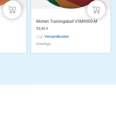
Molten Trainingsball V5M9000-M
53,90
€
zzgl.
Versandkosten
Grevinga
idung
nkonto