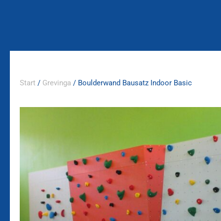
Zum
Inhalt
springen
Start
/
Grevinga
/ Boulderwand Bausatz Indoor Basic