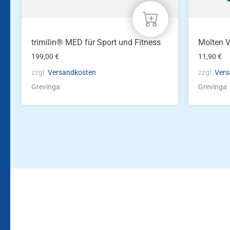
trimilin® MED für Sport und Fitness
Molten 
199,00
€
11,90
€
zzgl.
Versandkosten
zzgl.
Vers
Grevinga
Grevinga
Bleiben Sie auf dem Laufenden!
Zur Newsletteranmeldun