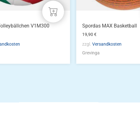
Volleybällchen V1M300
Spordas MAX Basketball
19,90
€
andkosten
zzgl.
Versandkosten
Grevinga
Die Vereinsbekle
g
Zum Kunde