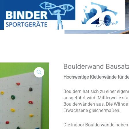
Boulderwand Bausatz
Boulderwand
Bausatz
Indoor
Hochwertige Kletterwände für de
Basic
Menge
Bouldern hat sich zu einer eigen
ausgeführt wird. Mittlerweile st
Boulderwänden aus. Die Wände ei
Erwachsene gleichermaßen.
Die Indoor Boulderwände haben