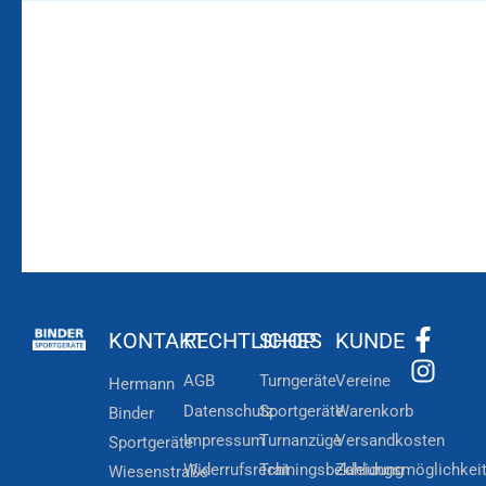
Bleiben Sie auf dem
Die Vereinsbekleidung
Laufenden!
Zum
Zur
Kundenkonto
Newsletteranmeldung
KONTAKT
RECHTLICHES
SHOP
KUNDE
AGB
Turngeräte
Vereine
Hermann
Datenschutz
Sportgeräte
Warenkorb
Binder
Impressum
Turnanzüge
Versandkosten
Sportgeräte
Widerrufsrecht
Trainingsbekleidung
Zahlungsmöglichkei
Wiesenstraße