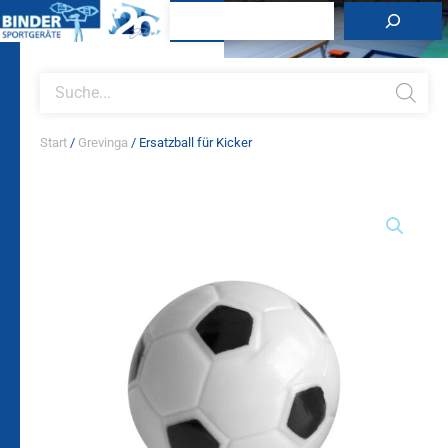
Zum
Suchen
Inhalt
springen
Products
search
Start
/
Grevinga
/ Ersatzball für Kicker
Ersatzball
für
Kicker
Menge