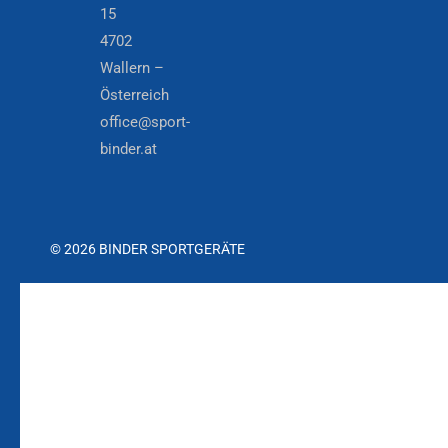
15
4702
Wallern –
Österreich
office@sport-
binder.at
© 2026 BINDER SPORTGERÄTE