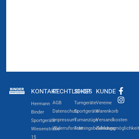
Laufenden!
Zum
Zur
Kundenkonto
Newsletteranmeldung
KONTAKT
RECHTLICHES
SHOP
KUNDE
AGB
Turngeräte
Vereine
Hermann
Datenschutz
Sportgeräte
Warenkorb
Binder
Impressum
Turnanzüge
Versandkosten
Sportgeräte
Widerrufsrecht
Trainingsbekleidung
Zahlungsmöglichkei
Wiesenstraße
15