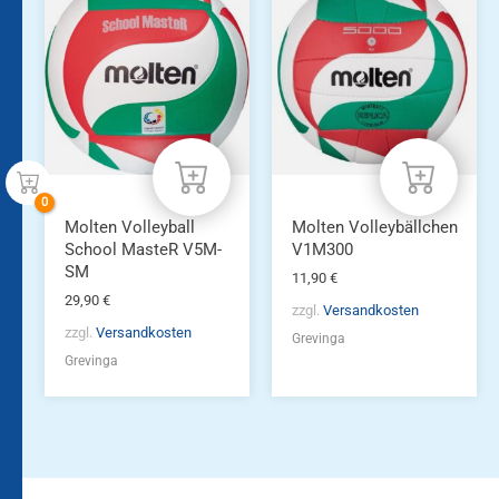
Molten Volleyball
Molten Volleybällchen
School MasteR V5M-
V1M300
SM
11,90
€
29,90
€
zzgl.
Versandkosten
zzgl.
Versandkosten
Grevinga
Grevinga
Bleiben Sie auf dem
Die Vereinsbekleidung