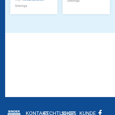
Grevinga
Grevinga
Bleiben Sie auf dem
Die Vereinsbekleidung
Laufenden!
Zum
Zur
Kundenkonto
Newsletteranmeldung
KONTAKT
RECHTLICHES
SHOP
KUNDE