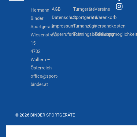
AGB
Turngeräte
Vereine
Hermann
Datenschutz
Sportgeräte
Warenkorb
Binder
Impressum
Turnanzüge
Versandkosten
Sportgeräte
Widerrufsrecht
Trainingsbekleidung
Zahlungsmöglichkei
Wiesenstraße
15
4702
Wallern –
Österreich
office@sport-
binder.at
© 2026 BINDER SPORTGERÄTE