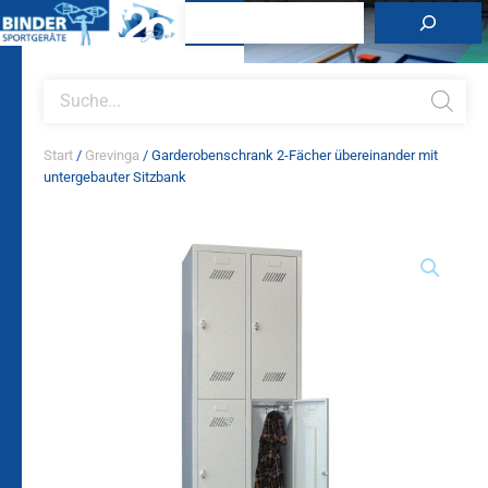
Zum
Suchen
Inhalt
springen
Products
search
Start
/
Grevinga
/ Garderobenschrank 2-Fächer übereinander mit
untergebauter Sitzbank
Garderobenschrank
2-
Fächer
übereinander
mit
untergebauter
Sitzbank
Menge