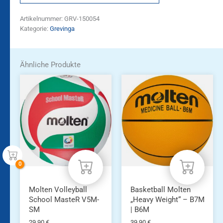
Artikelnummer:
GRV-150054
Kategorie:
Grevinga
Ähnliche Produkte
Dieses
Produkt
weist
mehrere
Varianten
auf.
Die
Optionen
können
auf
der
Produktseite
Molten Volleyball
Basketball Molten
gewählt
School MasteR V5M-
„Heavy Weight“ – B7M
werden
SM
| B6M
29,90
€
39,90
€