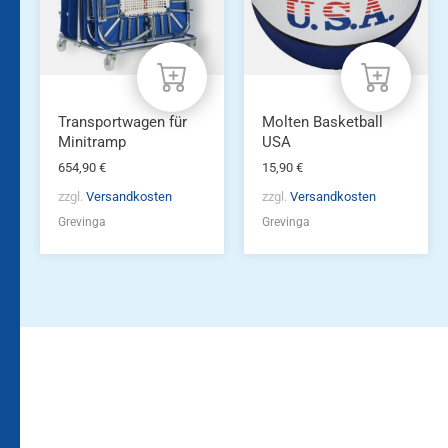
Transportwagen für
Molten Basketball
Minitramp
USA
654,90
€
15,90
€
zzgl.
Versandkosten
zzgl.
Versandkosten
Grevinga
Grevinga
Bleiben Sie auf dem
Die Vereinsbekleidung
Laufenden!
Zum
Zur
Kundenkonto
Newsletteranmeldung