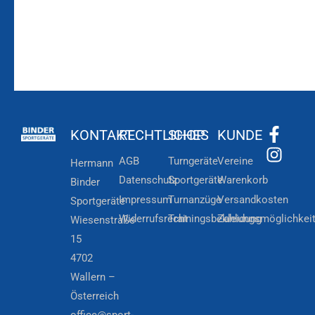
KONTAKT
RECHTLICHES
SHOP
KUNDE
AGB
Turngeräte
Vereine
Hermann
Datenschutz
Sportgeräte
Warenkorb
Binder
Impressum
Turnanzüge
Versandkosten
Sportgeräte
Widerrufsrecht
Trainingsbekleidung
Zahlungsmöglichkei
Wiesenstraße
15
4702
Wallern –
Österreich