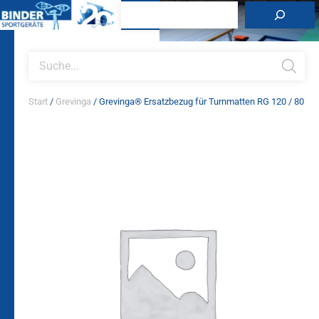
Zum
Suchen
Inhalt
springen
Products
search
Start
/
Grevinga
/ Grevinga® Ersatzbezug für Turnmatten RG 120 / 80
Grevinga®
Ersatzbezug
für
Turnmatten
RG
120
/
80
Menge