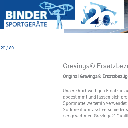
20 / 80
Grevinga® Ersatzbezu
Grevinga®
Ersatzbezug
für
Original Grevinga® Ersatzbezüg
Turnmatten
RG
Unsere hochwertigen Ersatzbezü
120
abgestimmt und lassen sich pro
/
Sportmatte weiterhin verwendet
80
Sortiment umfasst verschiedens
Menge
der gewohnten Grevinga®-Qualit