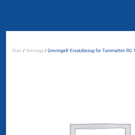
Zum
Inhalt
springen
Start
/
Grevinga
/ Grevinga® Ersatzbezug für Turnmatten RG 1