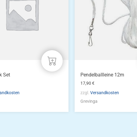
k Set
Pendelballleine 12m
17,90
€
andkosten
zzgl.
Versandkosten
Grevinga