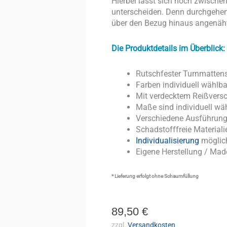
Hierbei lässt sich noch zwisc
unterscheiden. Denn durchgehen
über den Bezug hinaus angenäht 
Die Produktdetails im Überblick:
Rutschfester Turnmattens
Farben individuell wählba
Mit verdecktem Re
Maße sind indiv
Verschiedene Ausführun
Schadstofffreie Materiali
Individualisierung
möglic
Eigene Herstellung / Ma
* Lieferung erfolgt ohne Schaumfüllung
89,50
€
zzgl.
Versandkosten