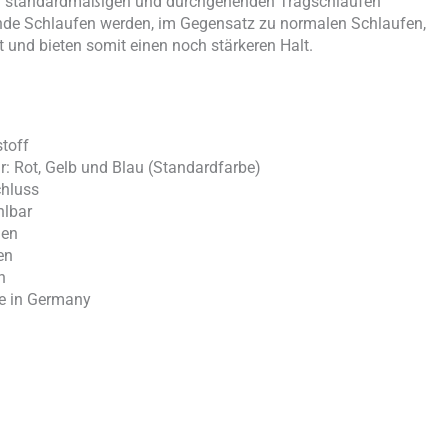
hen standardmäßigen und durchgehenden Tragschlaufen
de Schlaufen werden, im Gegensatz zu normalen Schlaufen,
und bieten somit einen noch stärkeren Halt.
toff
r: Rot, Gelb und Blau (Standardfarbe)
ißverschluss
iduell wählbar
gen
en
h
de in Germany