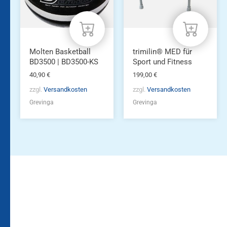
Molten Basketball
trimilin® MED für
BD3500 | BD3500-KS
Sport und Fitness
40,90
€
199,00
€
zzgl.
Versandkosten
zzgl.
Versandkosten
Grevinga
Grevinga
Bleiben Sie auf dem
Die Vereinsbekleidung
Laufenden!
Zum
Zur
Kundenkonto
Newsletteranmeldung