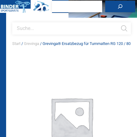
Zum
Suchen
Inhalt
springen
Products
search
Start
/
Grevinga
/ Grevinga® Ersatzbezug für Turnmatten RG 120 / 80
Grevinga®
Ersatzbezug
für
Turnmatten
RG
120
/
80
Menge