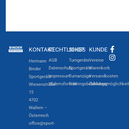
KONTAKT
RECHTLICHES
SHOP
KUNDE
AGB
Turngeräte
Vereine
Hermann
Datenschutz
Sportgeräte
Warenkorb
Binder
Impressum
Turnanzüge
Versandkosten
Sportgeräte
Widerrufsrecht
Trainingsbekleidung
Zahlungsmöglichkei
Wiesenstraße
15
4702
Wallern –
Österreich
office@sport-