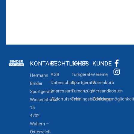
KONTAKT
RECHTLICHES
SHOP
KUNDE
AGB
Turngeräte
Vereine
Hermann
Datenschutz
Sportgeräte
Warenkorb
Binder
Impressum
Turnanzüge
Versandkosten
Sportgeräte
Widerrufsrecht
Trainingsbekleidung
Zahlungsmöglichkei
Wiesenstraße
15
4702
Wallern –
Österreich