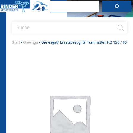
Zum
Suchen
Inhalt
springen
Products
search
Start
/
Grevinga
/ Grevinga® Ersatzbezug für Turnmatten RG 120 / 80
Grevinga®
Ersatzbezug
für
Turnmatten
RG
120
/
80
Menge