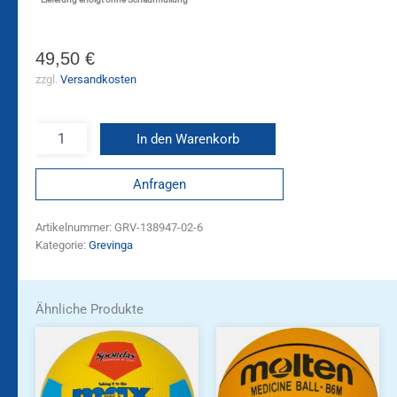
49,50
€
zzgl.
Versandkosten
In den Warenkorb
Anfragen
Artikelnummer:
GRV-138947-02-6
Kategorie:
Grevinga
Ähnliche Produkte
Dieses
Produkt
weist
mehrere