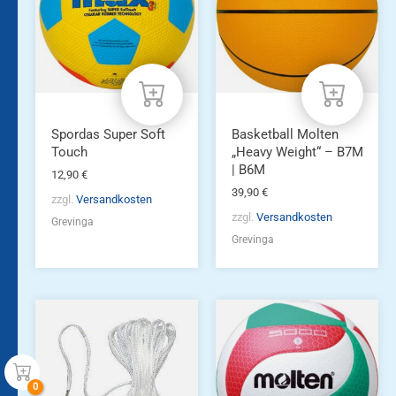
Varianten
auf.
Die
Optionen
können
auf
der
Produktseite
Spordas Super Soft
Basketball Molten
gewählt
Touch
„Heavy Weight“ – B7M
werden
| B6M
12,90
€
39,90
€
zzgl.
Versandkosten
zzgl.
Versandkosten
Grevinga
Grevinga