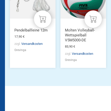
Pendelballleine 12m
Molten Volleyball-
Wettspielball
17,90
€
V5M5000-DE
zzgl.
Versandkosten
83,90
€
Grevinga
zzgl.
Versandkosten
Grevinga
Bleiben Sie auf dem
Die Vereinsbekleidung
Laufenden!
Zum
Zur
Kundenkonto
Newsletteranmeldung