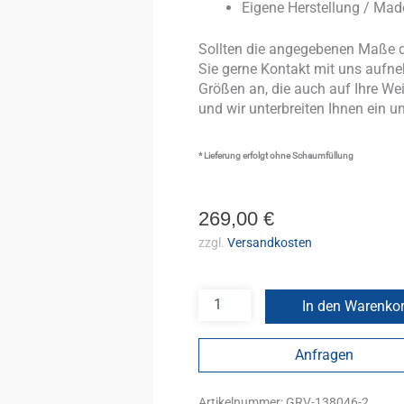
Eigene Herstellung / Ma
Sollten die angegebenen Maße d
Sie gerne Kontakt mit uns aufneh
Größen an, die auch auf Ihre We
und wir unterbreiten Ihnen ein u
* Lieferung erfolgt ohne Schaumfüllung
269,00
€
zzgl.
Versandkosten
In den Warenko
Anfragen
Artikelnummer:
GRV-138046-2