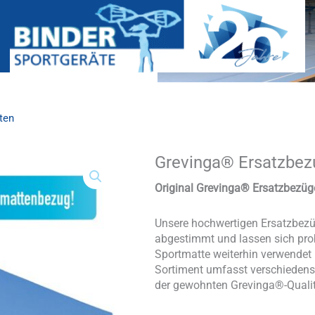
ten
Grevinga® Ersatzbez
Grevinga®
Ersatzbezug
für
Original Grevinga® Ersatzbezüg
Weichbodenmatten
Menge
Unsere hochwertigen Ersatzbezü
abgestimmt und lassen sich pro
Sportmatte weiterhin verwendet
Sortiment umfasst verschiedens
der gewohnten Grevinga®-Qualit