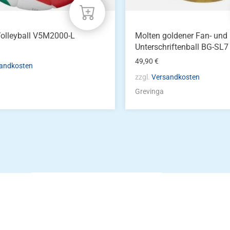
olleyball V5M2000-L
Molten goldener Fan- und
Unterschriftenball BG-SL7
49,90
€
andkosten
zzgl.
Versandkosten
Grevinga
Die Vereinsbekle
g
Zum Kunde