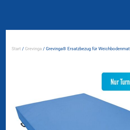
Zum
Inhalt
springen
Start
/
Grevinga
/ Grevinga® Ersatzbezug für Weichbodenmat