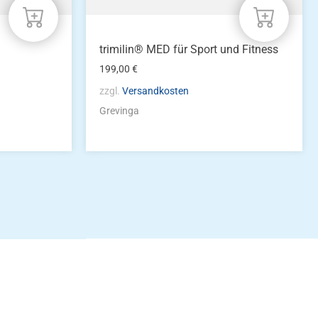
trimilin® MED für Sport und Fitness
199,00
€
zzgl.
Versandkosten
Grevinga
idung
nkonto