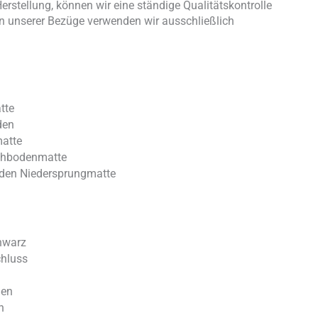
rstellung, können wir eine ständige Qualitätskontrolle
on unserer Bezüge verwenden wir ausschließlich
tte
den
atte
chbodenmatte
den Niedersprungmatte
chwarz
chluss
gen
h