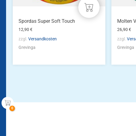
Spordas Super Soft Touch
Molten V
12,90
€
26,90
€
zzgl.
Versandkosten
zzgl.
Vers
Grevinga
Grevinga
Bleiben Sie auf dem Laufenden!
Zur Newsletteranmeldun