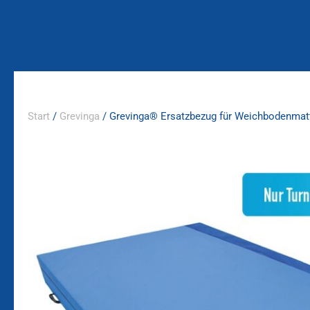
Zum
Inhalt
springen
Start
/
Grevinga
/ Grevinga® Ersatzbezug für Weichbodenmat