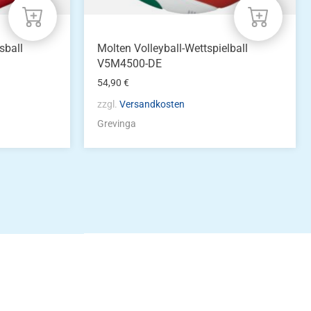
sball
Molten Volleyball-Wettspielball
V5M4500-DE
54,90
€
zzgl.
Versandkosten
Grevinga
idung
nkonto