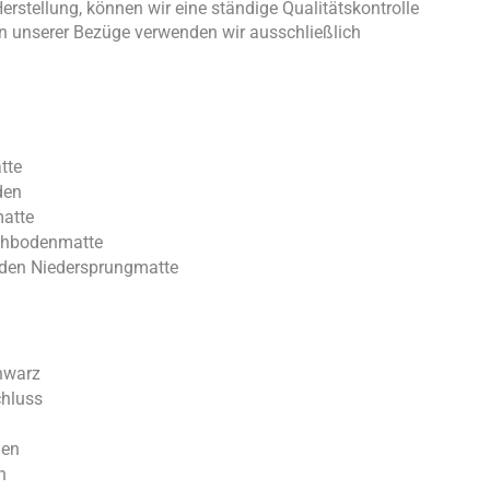
rstellung, können wir eine ständige Qualitätskontrolle
on unserer Bezüge verwenden wir ausschließlich
tte
den
atte
chbodenmatte
den Niedersprungmatte
chwarz
chluss
gen
h