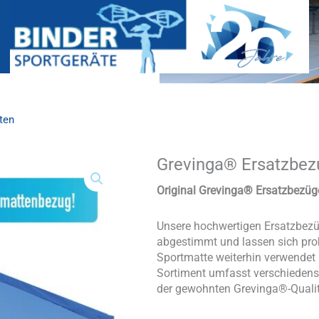
ten
Grevinga® Ersatzbez
Grevinga®
Ersatzbezug
für
Original Grevinga® Ersatzbezüg
Weichbodenmatten
Menge
Unsere hochwertigen Ersatzbezü
abgestimmt und lassen sich pro
Sportmatte weiterhin verwendet
Sortiment umfasst verschiedens
der gewohnten Grevinga®-Qualit