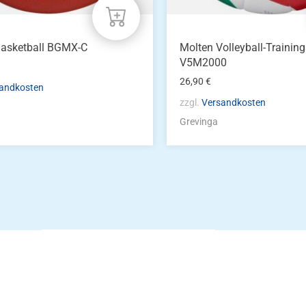
Basketball BGMX-C
Molten Volleyball-Training
V5M2000
26,90
€
andkosten
zzgl.
Versandkosten
Grevinga
Die Vereinsbekle
g
Zum Kunde