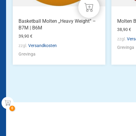
werden
Basketball Molten „Heavy Weight“ –
Molten 
B7M | B6M
38,90
€
39,90
€
zzgl.
Vers
zzgl.
Versandkosten
Grevinga
Grevinga
Bleiben Sie auf dem Laufenden!
Zur Newsletteranmeldun