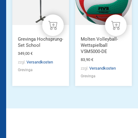
Grevinga Hochsprung-
Molten Volleyball-
Set School
Wettspielball
V5M5000-DE
349,00
€
83,90
€
zzgl.
Versandkosten
zzgl.
Versandkosten
Grevinga
Grevinga
Bleiben Sie auf dem
Die Vereinsbekleidung
Laufenden!
Zum
Zur
Kundenkonto
Newsletteranmeldung