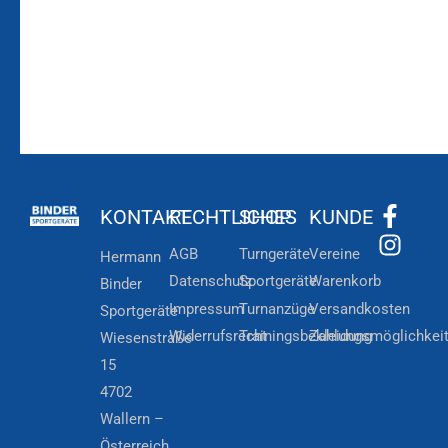
KONTAKT
RECHTLICHES
SHOP
KUNDE
AGB
Turngeräte
Vereine
Hermann
Datenschutz
Sportgeräte
Warenkorb
Binder
Impressum
Turnanzüge
Versandkosten
Sportgeräte
Widerrufsrecht
Trainingsbekleidung
Zahlungsmöglichkei
Wiesenstraße
15
4702
Wallern –
Österreich