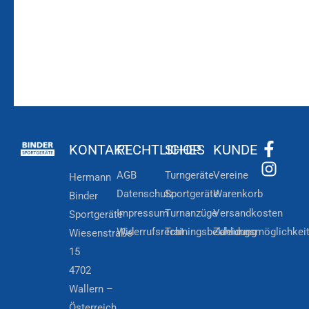
KONTAKT
RECHTLICHES
SHOP
KUNDE
AGB
Turngeräte
Vereine
Hermann
Datenschutz
Sportgeräte
Warenkorb
Binder
Impressum
Turnanzüge
Versandkosten
Sportgeräte
Widerrufsrecht
Trainingsbekleidung
Zahlungsmöglichkei
Wiesenstraße
15
4702
Wallern –
Österreich