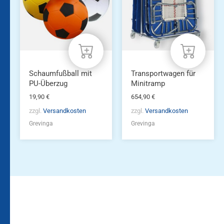
Schaumfußball mit
Transportwagen für
PU-Überzug
Minitramp
19,90
€
654,90
€
zzgl.
Versandkosten
zzgl.
Versandkosten
Grevinga
Grevinga
Bleiben Sie auf dem
Die Vereinsbekleidung
Laufenden!
Zum
Zur
Kundenkonto
Newsletteranmeldung