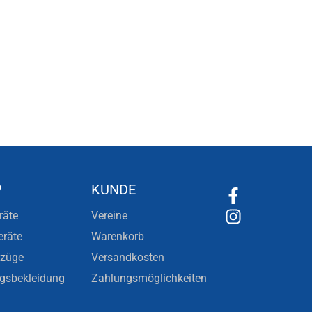
P
KUNDE
räte
Vereine
eräte
Warenkorb
nzüge
Versandkosten
ngsbekleidung
Zahlungsmöglichkeiten