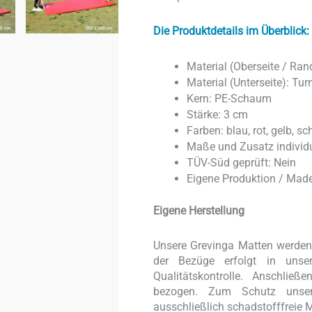
Die Produktdetails im Überblick:
Material (Oberseite / Ran
Material (Unterseite): Tu
Kern: PE-Schaum
Stärke: 3 cm
Farben: blau, rot, gelb, s
Maße und Zusatz individu
TÜV-Süd geprüft: Nein
Eigene Produktion / Mad
Eigene Herstellung
Unsere Grevinga Matten werden v
der Bezüge erfolgt in unser
Qualitätskontrolle. Anschli
bezogen. Zum Schutz unser
ausschließlich schadstofffreie M