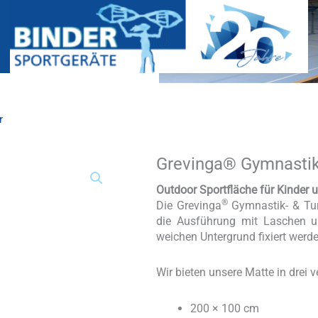
r
Grevinga® Gymnastik
Grevinga®
Gymnastik-
&
Outdoor Sportfläche für Kinder 
Turnfläche
®
Die Grevinga
Gymnastik- & Turn
Outdoor
die Ausführung mit Laschen 
Menge
weichen Untergrund fixiert werde
Wir bieten unsere Matte in drei
200 × 100 cm