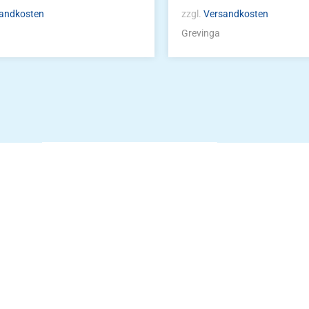
andkosten
zzgl.
Versandkosten
Grevinga
Die Vereinsbekle
g
Zum Kunde