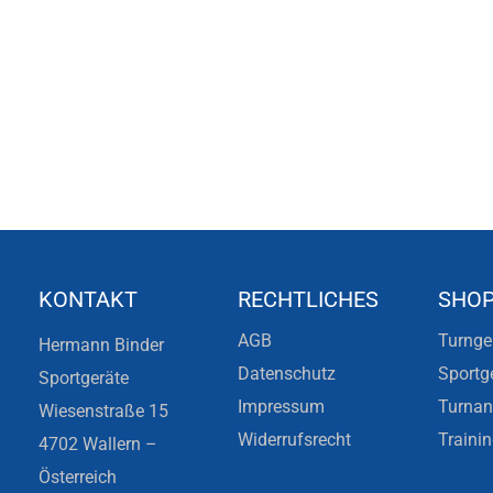
KONTAKT
RECHTLICHES
SHO
AGB
Turnge
Hermann Binder
Datenschutz
Sportg
Sportgeräte
Impressum
Turna
Wiesenstraße 15
Widerrufsrecht
Traini
4702 Wallern –
Österreich