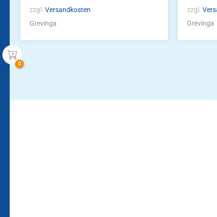
zzgl.
Versandkosten
zzgl.
Vers
Grevinga
Grevinga
Bleiben Sie auf dem Laufenden!
Zur Newsletteranmeldun