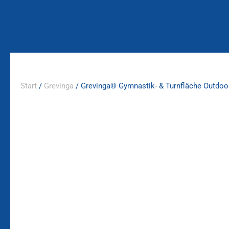
Zum
Inhalt
springen
Start
/
Grevinga
/ Grevinga® Gymnastik- & Turnfläche Outdoo