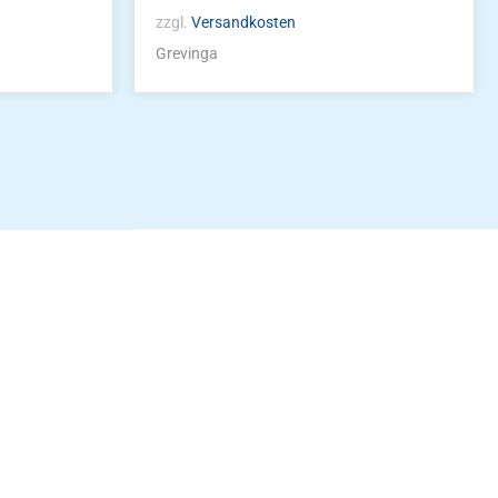
zzgl.
Versandkosten
Grevinga
idung
nkonto