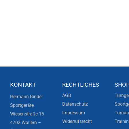
KONTAKT
RECHTLICHES
SHO
AGB
Turnge
Hermann Binder
Datenschutz
Sportg
Sportgeräte
Impressum
Turna
Wiesenstraße 15
Widerrufsrecht
Traini
4702 Wallern –