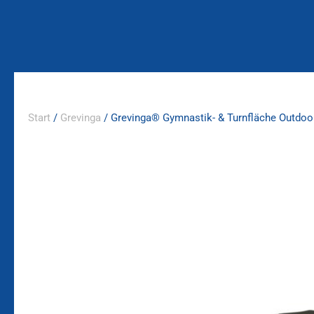
Zum
Inhalt
springen
Start
/
Grevinga
/ Grevinga® Gymnastik- & Turnfläche Outdoo