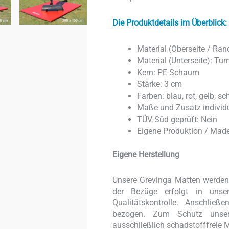
Die Produktdetails im Überblick:
Material (Oberseite / Ran
Material (Unterseite): Tu
Kern: PE-Schaum
Stärke: 3 cm
Farben: blau, rot, gelb, s
Maße und Zusatz individu
TÜV-Süd geprüft: Nein
Eigene Produktion / Mad
Eigene Herstellung
Unsere Grevinga Matten werden v
der Bezüge erfolgt in unser
Qualitätskontrolle. Anschli
bezogen. Zum Schutz unser
ausschließlich schadstofffreie M