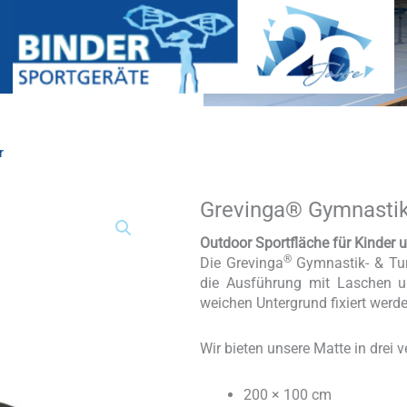
r
Grevinga® Gymnastik
Grevinga®
Gymnastik-
&
Outdoor Sportfläche für Kinder 
Turnfläche
®
Die Grevinga
Gymnastik- & Turn
Outdoor
die Ausführung mit Laschen 
Menge
weichen Untergrund fixiert werde
Wir bieten unsere Matte in drei
200 × 100 cm