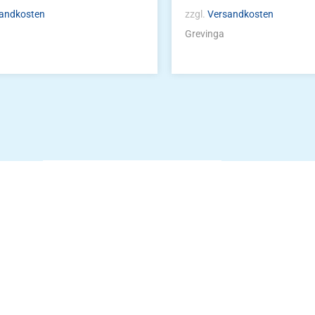
andkosten
zzgl.
Versandkosten
Grevinga
Die Vereinsbekle
g
Zum Kunde