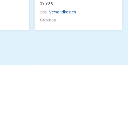
39,90
€
zzgl.
Versandkosten
Grevinga
idung
nkonto