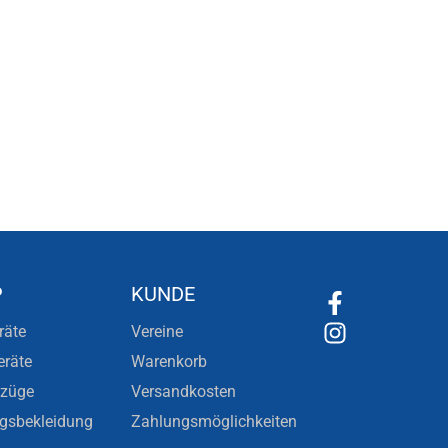
P
KUNDE
räte
Vereine
eräte
Warenkorb
nzüge
Versandkosten
ngsbekleidung
Zahlungsmöglichkeiten