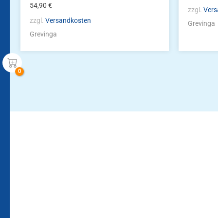
54,90
€
zzgl.
Vers
zzgl.
Versandkosten
Grevinga
Grevinga
Bleiben Sie auf dem Laufenden!
Zur Newsletteranmeldun