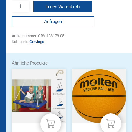
In den Warenkorb
Anfragen
Artikelnummer:
GRV-138178-05
Kategorie:
Grevinga
Ähnliche Produkte
Dieses
Produkt
weist
mehrere
Varianten
auf.
Die
Optionen
können
auf
der