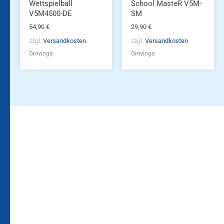
Wettspielball
School MasteR V5M-
V5M4500-DE
SM
54,90
€
29,90
€
zzgl.
Versandkosten
zzgl.
Versandkosten
Grevinga
Grevinga
Bleiben Sie auf dem
Die Vereinsbekleidung
Laufenden!
Zum
Zur
Kundenkonto
Newsletteranmeldung