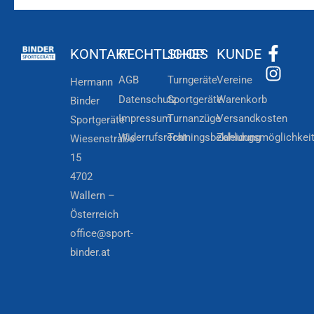
KONTAKT
RECHTLICHES
SHOP
KUNDE
AGB
Turngeräte
Vereine
Hermann
Datenschutz
Sportgeräte
Warenkorb
Binder
Impressum
Turnanzüge
Versandkosten
Sportgeräte
Widerrufsrecht
Trainingsbekleidung
Zahlungsmöglichkei
Wiesenstraße
15
4702
Wallern –
Österreich
office@sport-
binder.at