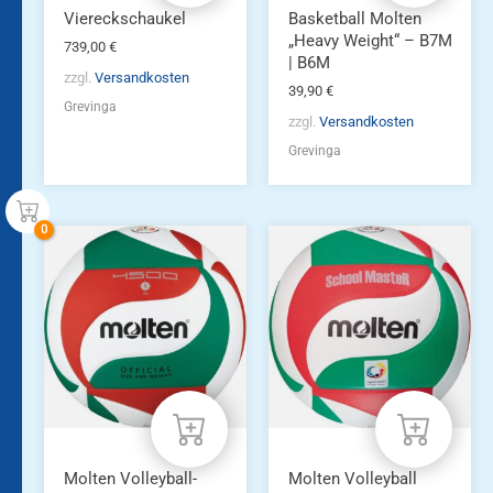
Produktseite
Viereckschaukel
Basketball Molten
gewählt
„Heavy Weight“ – B7M
739,00
€
werden
| B6M
zzgl.
Versandkosten
39,90
€
Grevinga
zzgl.
Versandkosten
Grevinga
Molten Volleyball-
Molten Volleyball