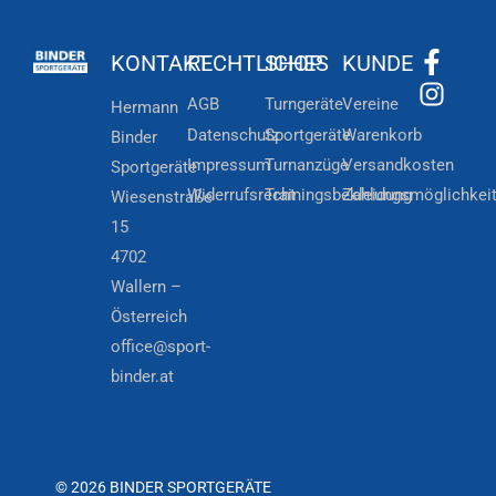
KONTAKT
RECHTLICHES
SHOP
KUNDE
AGB
Turngeräte
Vereine
Hermann
Datenschutz
Sportgeräte
Warenkorb
Binder
Impressum
Turnanzüge
Versandkosten
Sportgeräte
Widerrufsrecht
Trainingsbekleidung
Zahlungsmöglichkei
Wiesenstraße
15
4702
Wallern –
Österreich
office@sport-
binder.at
© 2026 BINDER SPORTGERÄTE