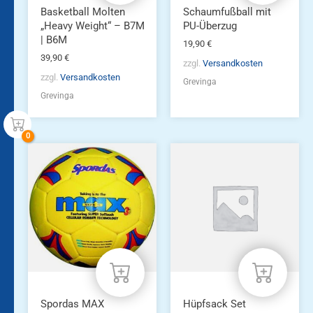
Produktseite
Basketball Molten
Schaumfußball mit
gewählt
„Heavy Weight“ – B7M
PU-Überzug
werden
| B6M
19,90
€
39,90
€
zzgl.
Versandkosten
zzgl.
Versandkosten
Grevinga
Grevinga
Spordas MAX
Hüpfsack Set