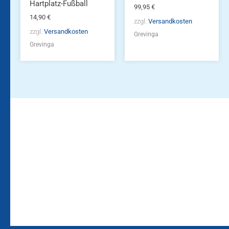
Hartplatz-Fußball
99,95
€
14,90
€
zzgl.
Versandkosten
zzgl.
Versandkosten
Grevinga
Grevinga
Bleiben Sie auf dem
Die Vereinsbekleidung
Laufenden!
Zum
Zur
Kundenkonto
Newsletteranmeldung