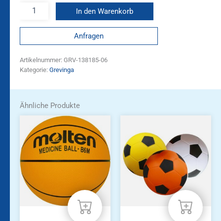
In den Warenkorb
Anfragen
Artikelnummer:
GRV-138185-06
Kategorie:
Grevinga
Ähnliche Produkte
Dieses
Produkt
weist
mehrere
Varianten
auf.
Die
Optionen
können
auf
der