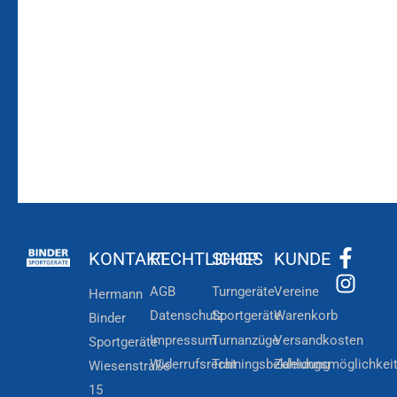
Laufenden!
Zum
Zur
Kundenkonto
Newsletteranmeldung
KONTAKT
RECHTLICHES
SHOP
KUNDE
AGB
Turngeräte
Vereine
Hermann
Datenschutz
Sportgeräte
Warenkorb
Binder
Impressum
Turnanzüge
Versandkosten
Sportgeräte
Widerrufsrecht
Trainingsbekleidung
Zahlungsmöglichkei
Wiesenstraße
15