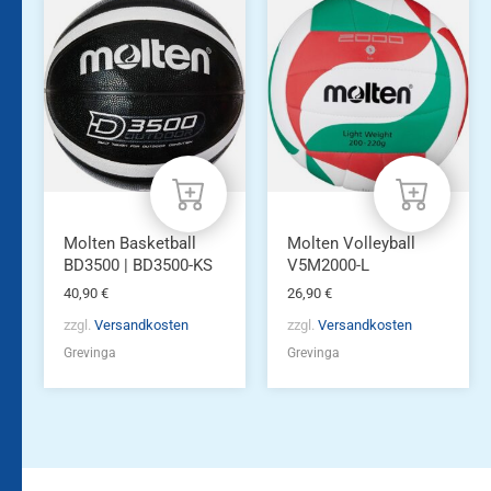
Molten Basketball
Molten Volleyball
BD3500 | BD3500-KS
V5M2000-L
40,90
€
26,90
€
zzgl.
Versandkosten
zzgl.
Versandkosten
Grevinga
Grevinga
Bleiben Sie auf dem
Die Vereinsbekleidung