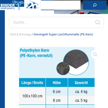
Zum
Suchen
Inhalt
springen
Products
search
Start
/
Grevinga
/ Grevinga® Super-Leichtturnmatte (PE-Kern)
Grevinga®
Super-
Leichtturnmatte
(PE-
Kern)
Menge