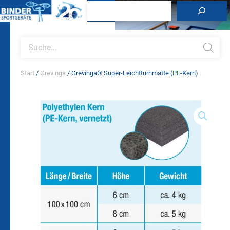
Zum
Suchen
Inhalt
springen
Products
search
Start
/
Grevinga
/ Grevinga® Super-Leichtturnmatte (PE-Kern)
Grevinga®
Super-
Leichtturnmatte
(PE-
Kern)
Menge