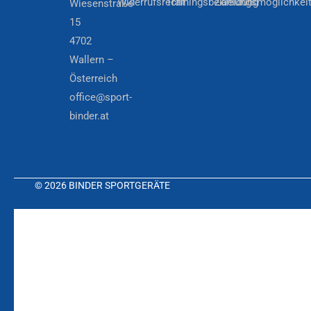
Widerrufsrecht
Trainingsbekleidung
Zahlungsmöglichkei
Wiesenstraße
15
4702
Wallern –
Österreich
office@sport-
binder.at
© 2026 BINDER SPORTGERÄTE