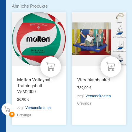
Ähnliche Produkte
Molten Volleyball-
Viereckschaukel
Trainingsball
739,00
€
V5M2000
zzgl.
Versandkosten
26,90
€
Grevinga
zzgl.
Versandkosten
Grevinga