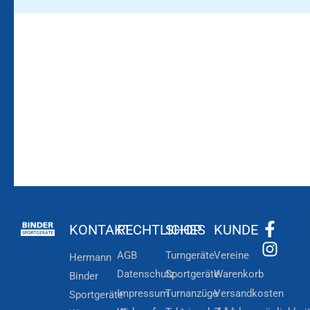
Bleiben Sie auf dem
Die Vereinsbekleidung
Laufenden!
Zum
Zur
Kundenkonto
Newsletteranmeldung
KONTAKT
RECHTLICHES
SHOP
KUNDE
AGB
Turngeräte
Vereine
Hermann
Datenschutz
Sportgeräte
Warenkorb
Binder
Impressum
Turnanzüge
Versandkosten
Sportgeräte