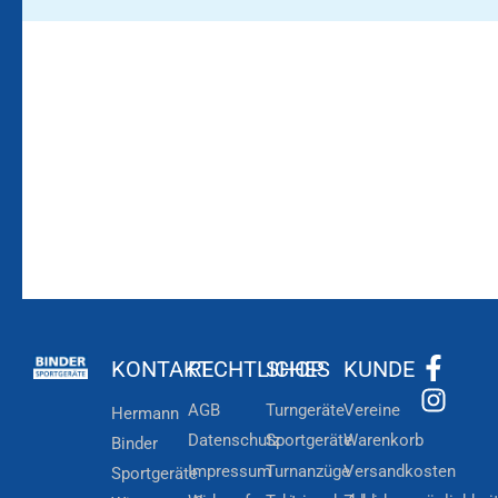
Bleiben Sie auf dem
Die Vereinsbekleidung
Laufenden!
Zum
Zur
Kundenkonto
Newsletteranmeldung
KONTAKT
RECHTLICHES
SHOP
KUNDE
AGB
Turngeräte
Vereine
Hermann
Datenschutz
Sportgeräte
Warenkorb
Binder
Impressum
Turnanzüge
Versandkosten
Sportgeräte