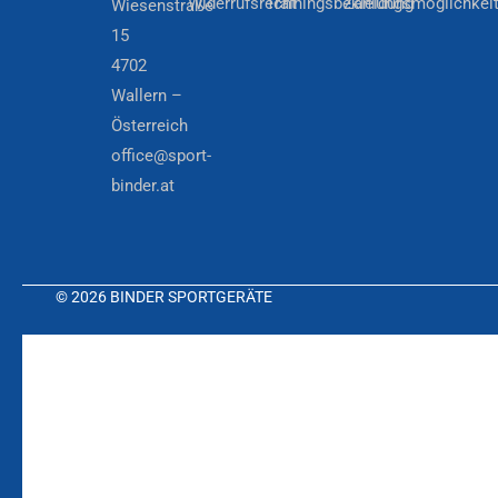
Widerrufsrecht
Trainingsbekleidung
Zahlungsmöglichkei
Wiesenstraße
15
4702
Wallern –
Österreich
office@sport-
binder.at
© 2026 BINDER SPORTGERÄTE