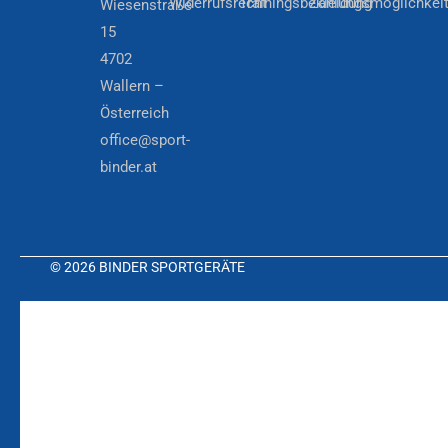
Widerrufsrecht
Trainingsbekleidung
Zahlungsmöglichkei
Wiesenstraße
15
4702
Wallern –
Österreich
office@sport-
binder.at
© 2026 BINDER SPORTGERÄTE