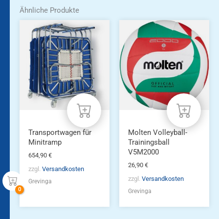
Ähnliche Produkte
Transportwagen für
Molten Volleyball-
Minitramp
Trainingsball
V5M2000
654,90
€
26,90
€
zzgl.
Versandkosten
zzgl.
Versandkosten
Grevinga
Grevinga