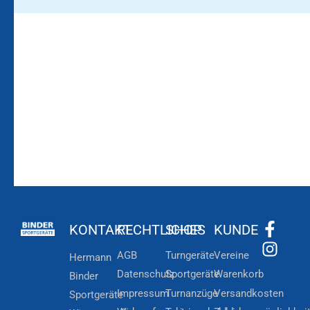
Bleiben Sie auf dem
Die Vereinsbekleidung
Laufenden!
Zum
Zur
Kundenkonto
Newsletteranmeldung
KONTAKT
RECHTLICHES
SHOP
KUNDE
AGB
Turngeräte
Vereine
Hermann
Datenschutz
Sportgeräte
Warenkorb
Binder
Impressum
Turnanzüge
Versandkosten
Sportgeräte