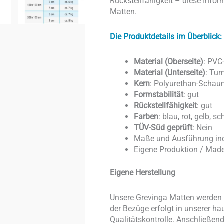
Rückstellfähigkeit – diese Inform
Matten.
Die Produktdetails im Überblick:
Material (Oberseite)
: PVC
Material (Unterseite)
: Tur
Kern
: Polyurethan-Schau
Formstabilität
: gut
Rückstellfähigkeit
: gut
Farben
: blau, rot, gelb, s
TÜV-Süd geprüft
: Nein
Maße und Ausführung ind
Eigene Produktion / Mad
Eigene Herstellung
Unsere Grevinga Matten werden v
der Bezüge erfolgt in unserer ha
Qualitätskontrolle. Anschließe