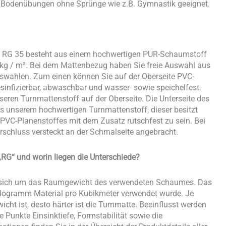
ür Bodenübungen ohne Sprünge wie z.B. Gymnastik geeignet.
T RG 35 besteht aus einem hochwertigen PUR-Schaumstoff
g / m³. Bei dem Mattenbezug haben Sie freie Auswahl aus
wahlen. Zum einen können Sie auf der Oberseite PVC-
esinfizierbar, abwaschbar und wasser- sowie speichelfest.
seren Turnmattenstoff auf der Oberseite. Die Unterseite des
 unserem hochwertigen Turnmattenstoff, dieser besitzt
 PVC-Planenstoffes mit dem Zusatz rutschfest zu sein. Bei
erschluss versteckt an der Schmalseite angebracht.
RG“ und worin liegen die Unterschiede?
s sich um das Raumgewicht des verwendeten Schaumes. Das
Kilogramm Material pro Kubikmeter verwendet wurde. Je
t ist, desto härter ist die Turnmatte. Beeinflusst werden
Punkte Einsinktiefe, Formstabilität sowie die