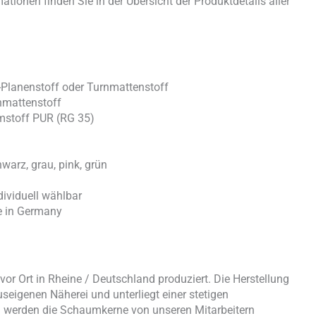
ationen finden Sie in der Übersicht der Produktdetails aller
-Planenstoff oder Turnmattenstoff
nmattenstoff
mstoff PUR (RG 35)
chwarz, grau, pink, grün
ividuell wählbar
e in Germany
or Ort in Rheine / Deutschland produziert. Die Herstellung
useigenen Näherei und unterliegt einer stetigen
nd werden die Schaumkerne von unseren Mitarbeitern