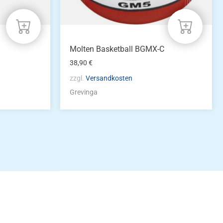
Molten Basketball BGMX-C
38,90
€
zzgl.
Versandkosten
Grevinga
idung
nkonto