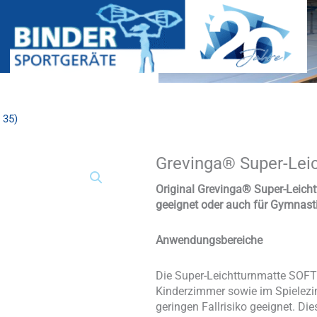
 35)
Grevinga® Super-Lei
Grevinga®
Super-
Leichtturnmatte
Original Grevinga®
Super-Leich
SOFT
geeignet oder auch für Gymnast
(RG
35)
Anwendungsbereiche
Menge
Die Super-Leichtturnmatte SOFT 
Kinderzimmer sowie im Spielezi
geringen Fallrisiko geeignet. Di