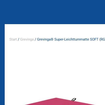
Zum
Inhalt
springen
Start
/
Grevinga
/ Grevinga® Super-Leichtturnmatte SOFT (RG