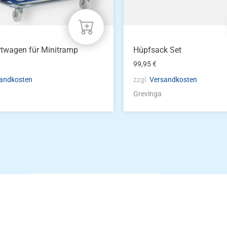
twagen für Minitramp
Hüpfsack Set
99,95
€
andkosten
zzgl.
Versandkosten
Grevinga
Die Vereinsbekle
g
Zum Kunde