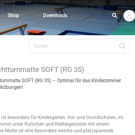
Suchen
Shop
Downloads
Products
search
chtturnmatte SOFT (RG 35)
tturnmatte SOFT (RG 35) – Optimal für das Kinderzimmer
ikübungen!
ist besonders für Kindergärten, Vor- und Grundschulen, im
mmer unter Rutschen und Klettergerüsten mit einem
ese Matte ist eine besonders weiche und platzsparende