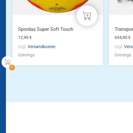
Spordas Super Soft Touch
Transpor
12,90
€
654,90
€
zzgl.
Versandkosten
zzgl.
Vers
Grevinga
Grevinga
Bleiben Sie auf dem Laufenden!
Zur Newsletteranmeldun