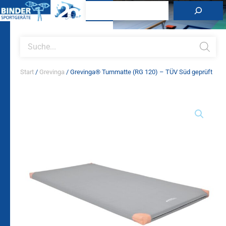
Zum
Suchen
Inhalt
springen
Products
search
Start
/
Grevinga
/ Grevinga® Turnmatte (RG 120) – TÜV Süd geprüft
Grevinga®
Turnmatte
(RG
120)
–
TÜV
Süd
geprüft
Menge