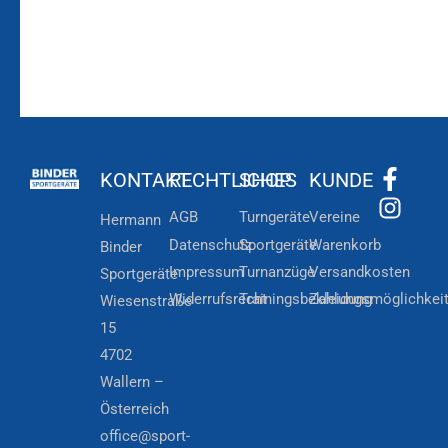
KONTAKT
RECHTLICHES
SHOP
KUNDE
AGB
Turngeräte
Vereine
Hermann
Datenschutz
Sportgeräte
Warenkorb
Binder
Impressum
Turnanzüge
Versandkosten
Sportgeräte
Widerrufsrecht
Trainingsbekleidung
Zahlungsmöglichkei
Wiesenstraße
15
4702
Wallern –
Österreich
office@sport-