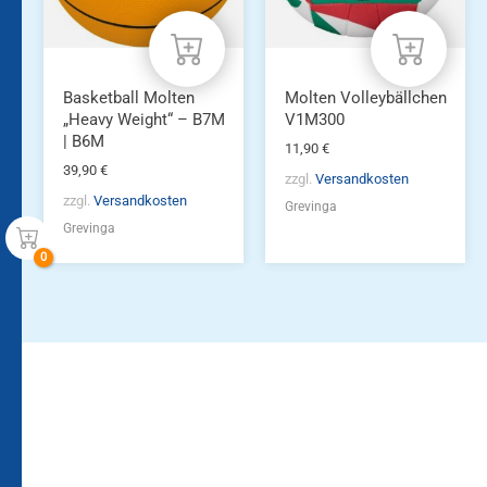
Optionen
können
auf
der
Produktseite
Basketball Molten
Molten Volleybällchen
gewählt
„Heavy Weight“ – B7M
V1M300
werden
| B6M
11,90
€
39,90
€
zzgl.
Versandkosten
zzgl.
Versandkosten
Grevinga
Grevinga
Bleiben Sie auf dem
Die Vereinsbekleidung
Laufenden!
Zum
Zur
Kundenkonto
Newsletteranmeldung