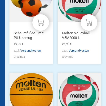
Schaumfußball mit
Molten Volleyball
PU-Überzug
V5M2000-L
19,90
€
26,90
€
zzgl.
Versandkosten
zzgl.
Versandkosten
Grevinga
Grevinga
Dieses
Produkt
weist
mehrere
Varianten
auf.
Die