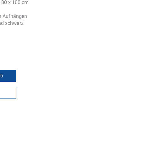
180 x 100 cm
m Aufhängen
und schwarz
rb