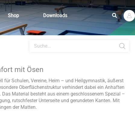
Suchen
Shop
Downloads
Products
search
ort mit Ösen
ll für Schulen, Vereine, Heim – und Heilgymnastik, äußerst
esondere Oberflächenstruktur verhindert dabei ein Anhaften
t. Das Material besteht aus einem geschlossenem Spezial –
ung, rutschfester Unterseite und gerundeten Kanten. Mit
ngen der Matten.