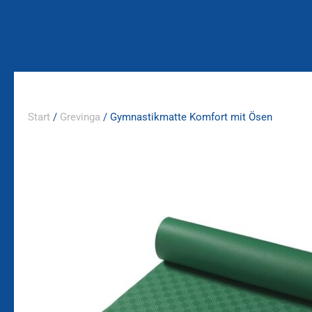
Zum
Inhalt
springen
Start
/
Grevinga
/ Gymnastikmatte Komfort mit Ösen