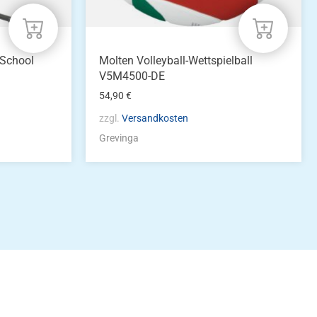
 School
Molten Volleyball-Wettspielball
V5M4500-DE
54,90
€
zzgl.
Versandkosten
Grevinga
idung
nkonto