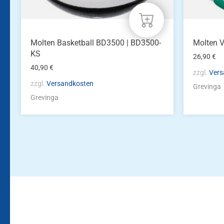
Molten Basketball BD3500 | BD3500-
Molten V
KS
26,90
€
40,90
€
zzgl.
Vers
zzgl.
Versandkosten
Grevinga
Grevinga
Bleiben Sie auf dem Laufenden!
Zur Newsletteranmeldun