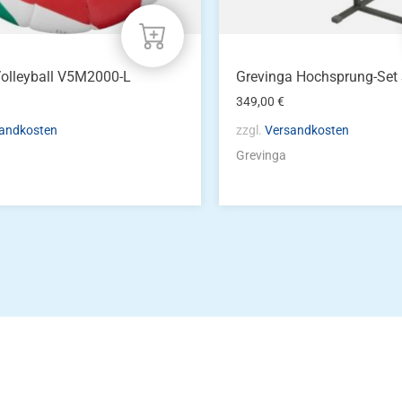
olleyball V5M2000-L
Grevinga Hochsprung-Set
349,00
€
andkosten
zzgl.
Versandkosten
Grevinga
Die Vereinsbekle
g
Zum Kunde