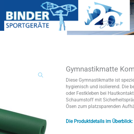
Gymnastikmatte Komf
Gymnastikmatte
Komfort
mit
Diese Gymnastikmatte ist spezie
Ösen
hygienisch und isolierend. Die b
Menge
oder Festkleben bei Hautkontak
Schaumstoff mit Sicherheitspräg
Ösen zum platzsparenden Aufhä
Die Produktdetails im Überblick: